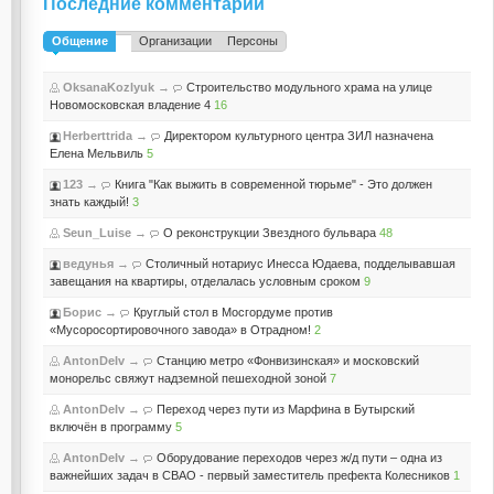
Последние комментарии
Общение
Организации
Персоны
OksanaKozlyuk
→
Строительство модульного храма на улице
Новомосковская владение 4
16
Herberttrida
→
Директором культурного центра ЗИЛ назначена
Елена Мельвиль
5
123
→
Книга "Как выжить в современной тюрьме" - Это должен
знать каждый!
3
Seun_Luise
→
О реконструкции Звездного бульвара
48
ведунья
→
Столичный нотариус Инесса Юдаева, подделывавшая
завещания на квартиры, отделалась условным сроком
9
Борис
→
Круглый стол в Мосгордуме против
«Мусоросортировочного завода» в Отрадном!
2
AntonDeIv
→
Станцию метро «Фонвизинская» и московский
монорельс свяжут надземной пешеходной зоной
7
AntonDeIv
→
Переход через пути из Марфина в Бутырский
включён в программу
5
AntonDeIv
→
Оборудование переходов через ж/д пути – одна из
важнейших задач в СВАО - первый заместитель префекта Колесников
1