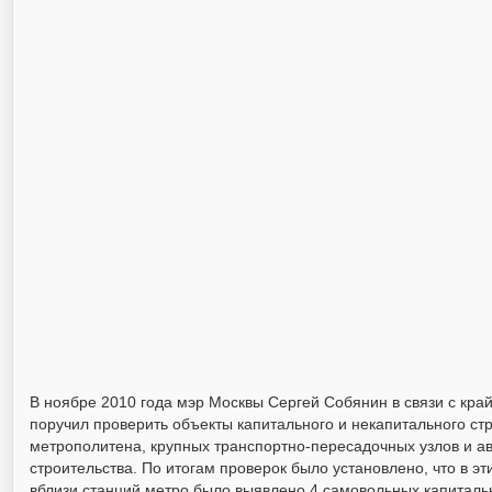
В ноябре 2010 года мэр Москвы Сергей Собянин в связи с кра
поручил проверить объекты капитального и некапитального ст
метрополитена, крупных транспортно-пересадочных узлов и а
строительства. По итогам проверок было установлено, что в э
вблизи станций метро было выявлено 4 самовольных капиталь