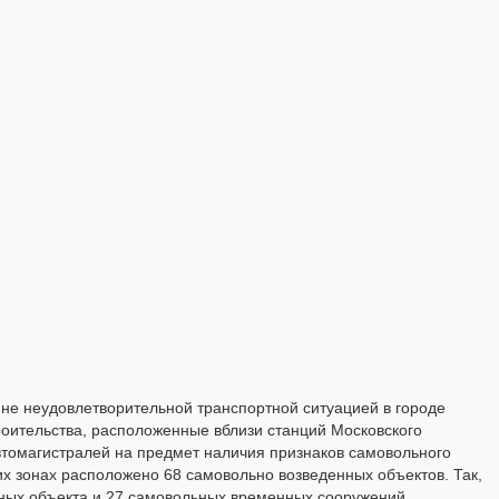
йне неудовлетворительной транспортной ситуацией в городе
роительства, расположенные вблизи станций Московского
втомагистралей на предмет наличия признаков самовольного
тих зонах расположено 68 самовольно возведенных объектов. Так,
ных объекта и 27 самовольных временных сооружений,