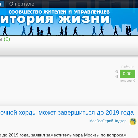
и
О портале
ы
(0)
Рейтинг
0.00
голосов:
0
точной хорды может завершиться до 2019 года
МосГосСтройНадзор
 до 2019 года, заявил заместитель мэра Москвы по вопросам