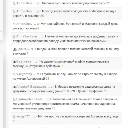
AntonDeIv
→
Опасный путь через железнодорожные пути
22
AntonDeIv
→
Переход через железную дорогу в Марфине начнут
строить в декабре
25
AntonDeIv
→
Жители районов Бутырский и Марфино каждый день
рискуют жизнью
2
AnnaSycheva
→
Неужели москвичи достучались до Департамента
природопользования по поводу уничтожения газонов покосами?
1
Дарья
→
У входа на ВВЦ прошел митинг жителей Москвы в защиту
экологии
7
Светлана
→
Не дадим строительной мафии контролировать
Москву! Инструкция к действию!
2
Vsegdatay
→
О публичных слушаниях по строительству в сквере
на улице Аргуновской
13
Алексей Буркашов
→
В Москве незаконно задержан кандидат в
депутаты Государственной Думы от КПРФ - Денис Парфенов.
2
LyubovDemchuk
→
Столкновения в Останкино: Захват сквера на
Аргуновской улице под строительство храма начался с нападения на
муниципального депутата
43
sergy077
→
Митинг против застройки сквера на Аргуновской улице
4