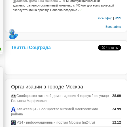
Житель дома 5 на Нансена
→
Многофункциональный
административно-гостиничный комплекс с ФОКом для коммерческой
эксплуатации на проезде Нансена владение 7
3
Весь эфир
|
RSS
Весь эфир
Твитты Соцграда
1
Организации в городе Москва
Сообщество жителей домовладения 4 корпус 2 по улице
28.09
Большая Марфинская
Алексеевцы - Сообщество жителей Алексеевского
24.99
района
М24 - информационный портал Москвы (m24.ru)
12.12