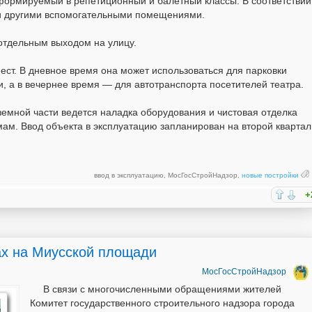
сформируемый в репетиционный и балетный классы. В соответствии
и другими вспомогательными помещениями.
отдельным выходом на улицу.
ст. В дневное время она может использоваться для парковки
 а в вечернее время — для автотранспорта посетителей театра.
емной части ведется наладка оборудования и чистовая отделка
м. Ввод объекта в эксплуатацию запланирован на второй квартал
ввод в эксплуатацию
,
МосГосСтройНадзор
,
новые постройки
+
ах на Миусской площади
МосГосСтройНадзор
В связи с многочисленными обращениями жителей
Комитет государственного строительного надзора города