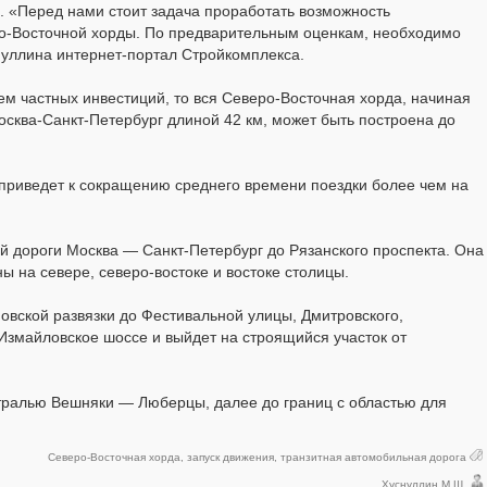
. «Перед нами стоит задача проработать возможность
ро-Восточной хорды. По предварительным оценкам, необходимо
нуллина интернет-портал Стройкомплекса.
ем частных инвестиций, то вся Северо-Восточная хорда, начиная
сква-Санкт-Петербург длиной 42 км, может быть построена до
 приведет к сокращению среднего времени поездки более чем на
й дороги Москва — Санкт-Петербург до Рязанского проспекта. Она
 на севере, северо-востоке и востоке столицы.
овской развязки до Фестивальной улицы, Дмитровского,
Измайловское шоссе и выйдет на строящийся участок от
стралью Вешняки — Люберцы, далее до границ с областью для
Северо-Восточная хорда
,
запуск движения
,
транзитная автомобильная дорога
Хуснуллин М.Ш.