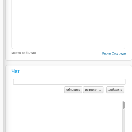
место события
Карта Соцграда
Чат
обновить
история →
добавить