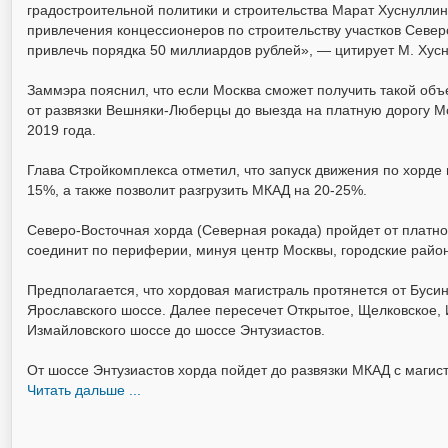
градостроительной политики и строительства Марат Хуснуллин
привлечения концессионеров по строительству участков Севе
привлечь порядка 50 миллиардов рублей», — цитирует М. Хус
Заммэра пояснил, что если Москва сможет получить такой объ
от развязки Вешняки-Люберцы до выезда на платную дорогу Мо
2019 года.
Глава Стройкомплекса отметил, что запуск движения по хорде
15%, а также позволит разгрузить МКАД на 20-25%.
Северо-Восточная хорда (Северная рокада) пройдет от платно
соединит по периферии, минуя центр Москвы, городские районы
Предполагается, что хордовая магистраль протянется от Бусин
Ярославского шоссе. Далее пересечет Открытое, Щелковское, 
Измайловского шоссе до шоссе Энтузиастов.
От шоссе Энтузиастов хорда пойдет до развязки МКАД с маги
Читать дальше ...