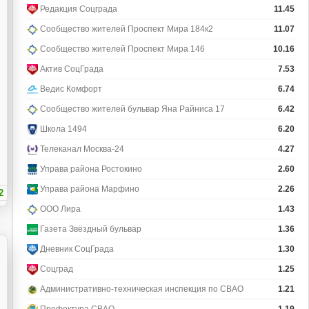
Редакция Соцграда
11.45
Сообщество жителей Проспект Мира 184к2
11.07
Сообщество жителей Проспект Мира 146
10.16
Актив СоцГрада
7.53
Ведис Комфорт
6.74
Сообщество жителей бульвар Яна Райниса 17
6.42
Школа 1494
6.20
Телеканал Москва-24
4.27
Управа района Ростокино
2.60
Управа района Марфино
2.26
2
ООО Лира
1.43
Газета Звёздный бульвар
1.36
Дневник СоцГрада
1.30
Соцград
1.25
Административно-техническая инспекция по СВАО
1.21