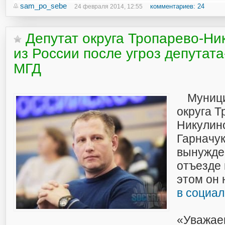
sam_po_sebe
комментариев: 24
24 февраля 2014, 12:55
Депутат округа Тропарево-Ни
из России после угроз депутат
МГД
Муниц
округа Т
Никулин
Гарначук
вынужде
отъезде 
этом он
в социал
«Уважае