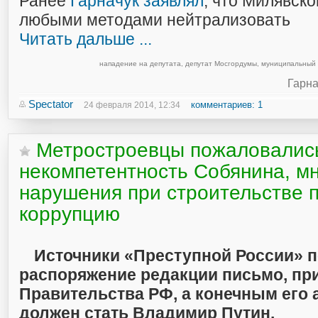
Ранее
Гарначук заявлял
, что Милявск
любыми методами нейтрализовать
Читать дальше ...
нападение на депутата
,
депутат Мосгордумы
,
муниципальный 
Гарна
Spectator
комментариев: 1
24 февраля 2014, 12:34
Метростроевцы пожаловались
некомпетентность Собянина, м
нарушения при строительстве 
коррупцию
Источники «Преступной России» п
распоряжение редакции письмо, пр
Правительства РФ, а конечным его
должен стать Владимир Путин.