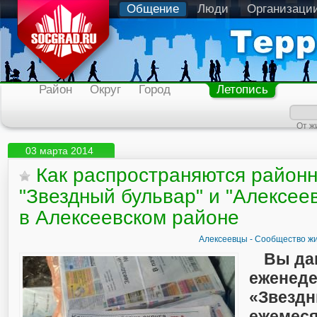
Общение
Люди
Организаци
Район
Округ
Город
Летопись
От ж
03 марта 2014
Как распространяются районн
"Звездный бульвар" и "Алексеев
в Алексеевском районе
Алексеевцы - Сообщество жи
Вы да
еженеде
«Звездн
ежемес