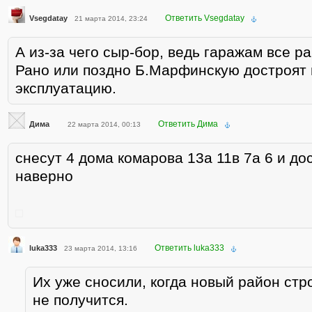
Ответить Vsegdatay
Vsegdatay
21 марта 2014, 23:24
А из-за чего сыр-бор, ведь гаражам все р
Рано или поздно Б.Марфинскую достроят и
эксплуатацию.
Ответить Дима
Дима
22 марта 2014, 00:13
снесут 4 дома комарова 13а 11в 7а 6 и до
наверно
Ответить luka333
luka333
23 марта 2014, 13:16
Их уже сносили, когда новый район стр
не получится.