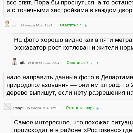
все спят. Пора бы проснуться, а то остан
и с точечными застройками в каждом двор
Ответить pin
pin
14 января 2014, 21:43
На фото хорошо видно как в пяти метра
экскаватор роет котлован и жители нор
Ответить qik
qik
15 января 2014, 00:11
↑
надо направить данные фото в Департам
природопользования — они им штраф по 20
дерево выпишут, если нету разрешения н
Ответить dronys
dronys
15 января 2014, 12:13
Самое интересное, что похожая ситуац
происходит и в районе «Ростокино» где