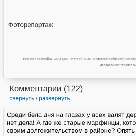
Фоторепортаж:
точечная застройка
,
ООО Юнинетстрой
,
ООО Теплотехстройпроект
,
незако
департамент строитель
Комментарии (
122
)
свернуть
/
развернуть
Среди бела дня на глазах у всех валят де
нет дела! А где же старые марфинцы, кото
своим долгожительством в районе? Опять 