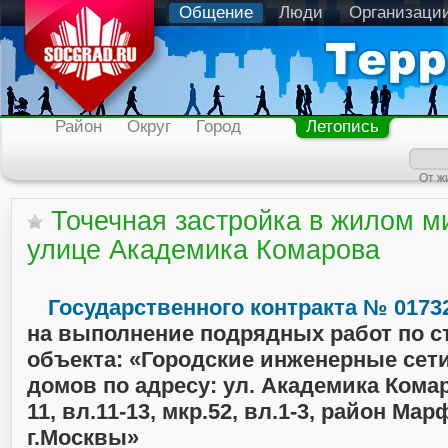
Общение
Люди
Организаци
Район
Округ
Город
Летопись
От ж
Точечная застройка в жилом м
улице Академика Комарова
Государственного контракта № 0173
на выполнение подрядных работ по с
объекта: «Городские инженерные сет
домов по адресу: ул. Академика Комаро
11, вл.11-13, мкр.52, вл.1-3, район М
г.Москвы»