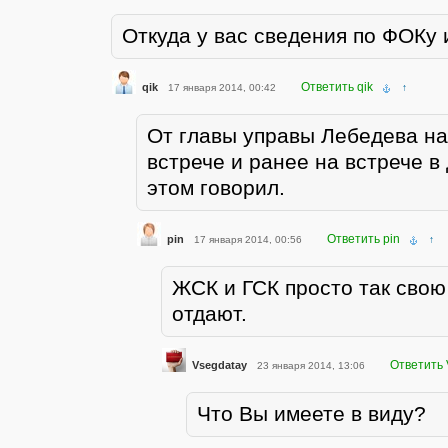
Откуда у вас сведения по ФОКу 
Ответить qik
qik
17 января 2014, 00:42
↑
От главы управы Лебедева н
встрече и ранее на встрече в
этом говорил.
Ответить pin
pin
17 января 2014, 00:56
↑
ЖСК и ГСК просто так свою
отдают.
Ответить 
Vsegdatay
23 января 2014, 13:06
Что Вы имеете в виду?