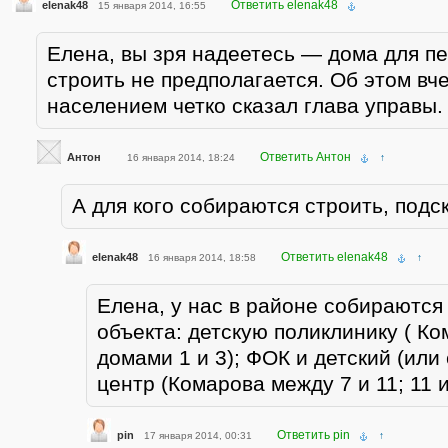
Ответить elenak48
elenak48
15 января 2014, 16:55
Елена, вы зря надеетесь — дома для п
строить не предполагается. Об этом вче
населением четко сказал глава управы.
Ответить Антон
Антон
16 января 2014, 18:24
↑
А для кого собираются строить, подс
Ответить elenak48
elenak48
16 января 2014, 18:58
↑
Елена, у нас в районе собираются
объекта: детскую поликлинику ( К
домами 1 и 3); ФОК и детский (или
центр (Комарова между 7 и 11; 11 и
Ответить pin
pin
17 января 2014, 00:31
↑