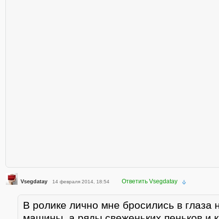
Ответить Vsegdatay
Vsegdatay
14 февраля 2014, 18:54
В ролике лично мне бросились в глаза 
машины, а ряды свеженьких пеньков и к