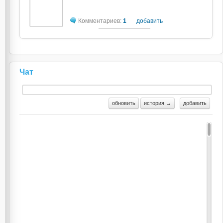
Комментариев:
1
добавить
Чат
обновить
история →
добавить