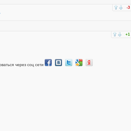
-3
+1
зоваться через соц сети