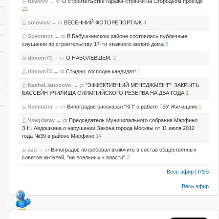
bzverev
→
О строительстве гаража-стоянки на Огородном проезде
22
soloviov
→
ВЕСЕННИЙ ФОТОРЕПОРТАЖ
4
Spectator
→
В Бабушкинском районе состоялись публичные
слушания по строительству 17-ти этажного жилого дома
5
dimom73
→
О НАБОЛЕВШЕМ.
2
dimom73
→
Стыдно, господин кандидат!
1
NasheLianozovo
→
"ЭФФЕКТИВНЫЙ МЕНЕДЖМЕНТ": ЗАКРЫТЬ
БАССЕЙН УЧИЛИЩА ОЛИМПИЙСКОГО РЕЗЕРВА НА ДВА ГОДА
1
Spectator
→
Виноградов рассказал "КП" о работе ГБУ Жилищник
1
Vsegdatay
→
Председатель Муниципального собрания Марфино
З.Н. Авдошкина о нарушении Закона города Москвы от 11 июля 2012
года №39 в районе Марфино
14
aza
→
Виноградов потребовал включить в состав общественных
советов жителей, "не лояльных к власти"
2
Весь эфир
|
RSS
Весь эфир