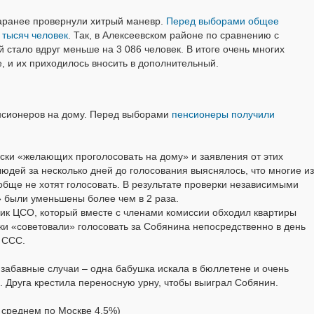
заранее провернули хитрый маневр.
Перед выборами общее
 тысяч человек
. Так, в Алексеевском районе по сравнению с
 стало вдруг меньше на 3 086 человек. В итоге очень многих
, и их приходилось вносить в дополнительный.
нсионеров на дому. Перед выборами
пенсионеры получили
иски «желающих проголосовать на дому» и заявления от этих
людей за несколько дней до голосования выяснялось, что многие из
ообще не хотят голосовать. В результате проверки независимыми
» были уменьшены более чем в 2 раза.
ник ЦСО, который вместе с членами комиссии обходил квартиры
ики «советовали» голосовать за Собянина непосредственно в день
 ССС.
забавные случаи – одна бабушка искала в бюллетене и очень
 Друга крестила переносную урну, чтобы выиграл Собянин.
в среднем по Москве 4,5%)