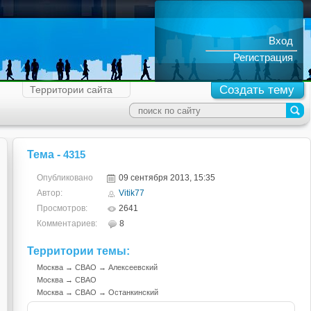
Вход
Регистрация
Создать тему
Территории сайта
Тема -
4315
Опубликовано
09 сентября 2013, 15:35
Автор:
Vitik77
Просмотров:
2641
Комментариев:
8
Территории темы:
Москва
→
СВАО
→
Алексеевский
Москва
→
СВАО
Москва
→
СВАО
→
Останкинский