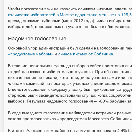
Чтобы показатели явки не казались слишком низкими, власти 
количество избирателей в Москве вдруг стало меньше на 125,5
президентскими выборами (март 2012 года), число избирателей
избирателей, прописанных на участке, не было в общем списке
Надомное голосование
Основной упор администрации был сделан на голосовании пе
«продуктовые наборы»
и
личное письмо от Собянина
.
В течение нескольких недель до выборов собес приготовил сп
людей для каждого избирательного участка. При обзвоне этих 
них заявления не писали, хотят придти на участок сами или в
членами комиссий на некоторых участках списки «надомников
В день голосования к каждому участку был прикреплен сотруд
стариков. Были засвидетельствованы случаи, когда соцработн
выборов. Результат надомного голосования – ~80% бабушек за
В ходе выездного голосования наблюдатели встречали разные 
хотела проголосовать за «председателя Моссовета Собянина».
В итоге в Алексеевском районе на дому проголосовало 4,4% (