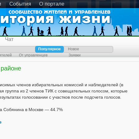
и
События
О портале
Чат
Популярное
Новое
ителей
От управленцев
Заявки
 районе
исимых членов избирательных комиссий и наблюдателей (в
ая группа из 2 членов ТИК с совещательных голосом, которые
ультатах голосовании с участков после подсчета голосов.
за Собянина в Москве — 44.7%
е