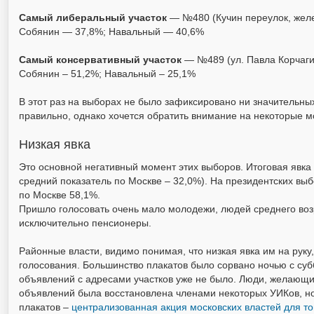
Самый либеральный участок
— №480 (Кучин переулок, жел
Собянин — 37,8%; Навальный — 40,6%
Самый консервативный участок
— №489 (ул. Павла Корчагин
Собянин – 51,2%; Навальный – 25,1%
В этот раз на выборах не было зафиксировано ни значительны
правильно, однако хочется обратить внимание на некоторые 
Низкая явка
Это основной негативный момент этих выборов. Итоговая явка 
средний показатель по Москве – 32,0%). На президентских выб
по Москве 58,1%.
Пришло голосовать очень мало молодежи, людей среднего возр
исключительно пенсионеры.
Районные власти, видимо понимая, что низкая явка им на руку
голосования. Большинство плакатов было сорвано ночью с
суб
объявлений с адресами участков уже не было. Люди, желающие 
объявлений была восстановлена членами некоторых УИКов, но 
плакатов –
централизованная акция московских властей для тог