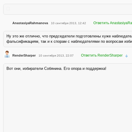
Ответить AnastasiyaR
AnastasiyaRahmanova
10 сентября 2013, 12:42
Ну это же отлично, что председатели подготовлены хуже наблюдателе
фальсификациям, так и к спорам с наблюдателями по вопросам изби
Ответить RenderSharper
RenderSharper
10 сентября 2013, 22:07
Вот они, избиратели Собянина. Его опора и поддержка!