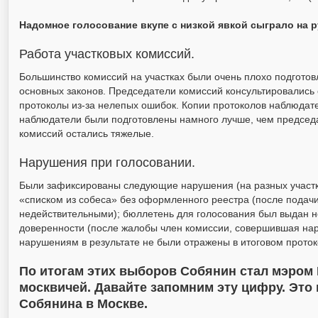
Надомное голосование вкупе с низкой явкой сыграло на р
Работа участковых комиссий.
Большинство комиссий на участках были очень плохо подгото
основных законов. Председатели комиссий консультировались
протоколы из-за нелепых ошибок. Копии протоколов наблюдат
наблюдатели были подготовлены намного лучше, чем председ
комиссий остались тяжелые.
Нарушения при голосовании.
Были зафиксированы следующие нарушения (на разных участк
«списком из собеса» без оформленного реестра (после подач
недействительными); бюллетень для голосования был выдан н
доверенности (после жалобы член комиссии, совершившая нар
нарушениям в результате не были отражены в итоговом проток
По итогам этих выборов Собянин стал мэром 
москвичей. Давайте запомним эту цифру. Это
Собянина в Москве.