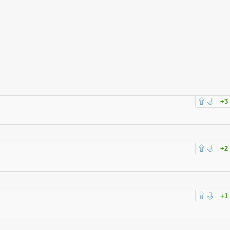
+3
+2
+1