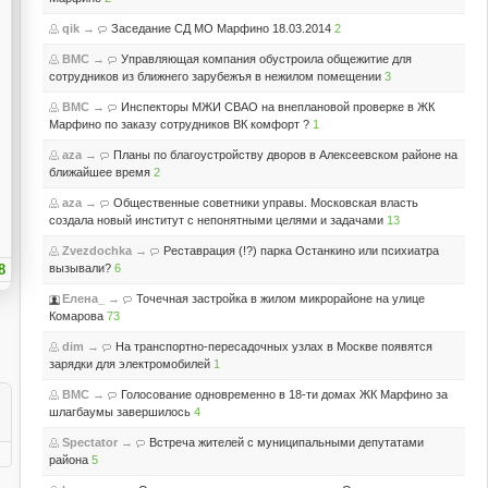
qik
→
Заседание СД МО Марфино 18.03.2014
2
BMC
→
Управляющая компания обустроила общежитие для
сотрудников из ближнего зарубежъя в нежилом помещении
3
BMC
→
Инспекторы МЖИ СВАО на внеплановой проверке в ЖК
Марфино по заказу сотрудников ВК комфорт ?
1
aza
→
Планы по благоустройству дворов в Алексеевском районе на
ближайшее время
2
aza
→
Общественные советники управы. Московская власть
создала новый институт с непонятными целями и задачами
13
Zvezdochka
→
Реставрация (!?) парка Останкино или психиатра
8
вызывали?
6
Елена_
→
Точечная застройка в жилом микрорайоне на улице
Комарова
73
dim
→
На транспортно-пересадочных узлах в Москве появятся
зарядки для электромобилей
1
BMC
→
Голосование одновременно в 18-ти домах ЖК Марфино за
шлагбаумы завершилось
4
Spectator
→
Встреча жителей с муниципальными депутатами
района
5