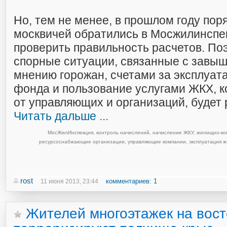
Но, тем не менее, в прошлом году пор
москвичей обратились в Мосжилинспе
проверить правильность расчетов. По
спорные ситуации, связанные с завы
мнению горожан, счетами за эксплуа
фонда и пользование услугами ЖКХ, 
от управляющих и организаций, будет
Читать дальше ...
МосЖилИнспекция
,
контроль начислений
,
начисление ЖКУ
,
жилищно-ко
ресурсоснабжающие организации
,
управляющие компании
,
эксплуатация 
rost
комментариев: 1
11 июня 2013, 23:44
Жителей многоэтажек на вос