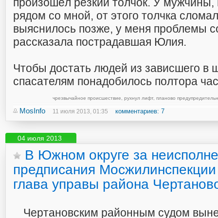
произошёл резкий толчок. У мужчины,
рядом со мной, от этого толчка сломал
выяснилось позже, у меня проблемы с
рассказала пострадавшая Юлия.
Чтобы достать людей из зависшего в 
спасателям понадобилось полтора час
чрезвычайное происшествие
,
рухнул лифт
,
планово предупредитель
MosInfo
комментариев: 7
11 июля 2013, 01:35
04 июля 2013
В Южном округе за неисполн
предписания Мосжилинспекци
глава управы района Чертанов
Чертановским районным судом вын