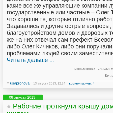
какие все же управляющие компании л
государственные или частные – Олег 
что хороши те, которые отлично работ
Задавались и другие острые вопросы,
благоустройством домов и дворовых т
же на них отвечал сам префект Всево
либо Олег Кичиков, либо они поручали
проблемами людей своим заместителя
Читать дальше ...
Мосжилинспекия
,
ТСЖ
,
МЖИ
,
М
Кичи
usapronova
комментариев: 4
13 августа 2013, 12:24
08 августа 2013
Рабочие проткнули крышу до