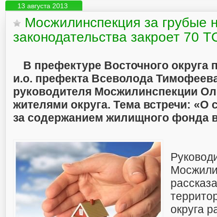
13 августа 2013
Мосжилинспекция за грубые 
законодательства закроет 70 
В префектуре Восточного округа 
и.о. префекта Всеволода Тимофеева 
руководителя Мосжилинспекции Оле
жителями округа. Тема встречи: «О 
за содержанием жилищного фонда 
Руковод
Мосжили
рассказа
террито
округа р