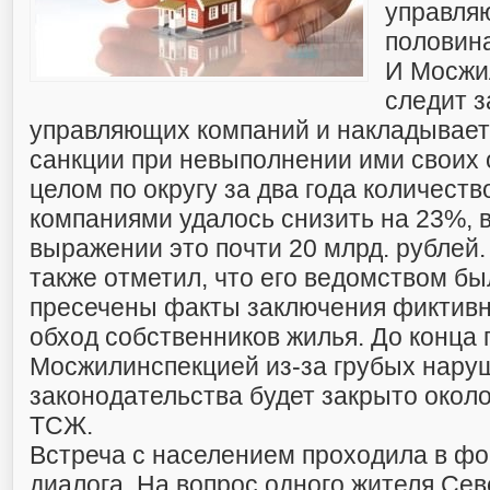
управля
половина
И Мосжи
следит з
управляющих компаний и накладывае
санкции при невыполнении ими своих 
целом по округу за два года количест
компаниями удалось снизить на 23%, 
выражении это почти 20 млрд. рублей.
также отметил, что его ведомством б
пресечены факты заключения фиктивн
обход собственников жилья. До конца 
Мосжилинспекцией из-за грубых нару
законодательства будет закрыто окол
ТСЖ.
Встреча с населением проходила в ф
диалога. На вопрос одного жителя Се