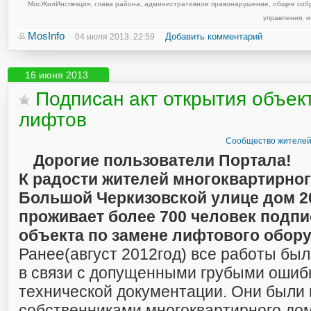
МосЖилИнспекция
,
глава района
,
административное правонарушение
,
общее соб
управления
,
и
MosInfo
Добавить комментарий
04 июля 2013, 22:59
16 июня 2013
Подписан акт открытия объек
лифтов
Сообщество жителей
Дорогие пользователи Портала!
К радости жителей многоквартирног
Большой Черкизовской улице дом 20
проживает более 700 человек подпи
объекта по замене лифтового обор
Ранее(август 2012год) все работы бы
в связи с допущенными грубыми ошиб
технической документации. Они были
собственниками многоквартирного дом