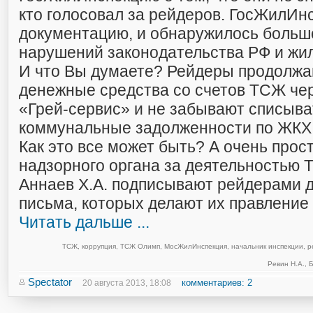
кто голосовал за рейдеров. ГосЖилИн
документацию, и обнаружилось больш
нарушений законодательства РФ и жил
И что Вы думаете? Рейдеры продолжа
денежные средства со счетов ТСЖ ч
«Грей-сервис» и не забывают списыва
коммунальные задолженности по ЖКХ
Как это все может быть? А очень прос
надзорного органа за деятельностью 
Аннаев Х.А. подписывают рейдерами 
письма, которых делают их правление
Читать дальше ...
ТСЖ
,
коррупция
,
ТСЖ Олимп
,
МосЖилИнспекция
,
начальник инспекции
,
р
Ревин Н.А.
,
Б
Spectator
комментариев: 2
20 августа 2013, 18:08