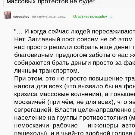
массовых протестов не будет…
Ответить novoselov
novoselov
09 августа 2015, 22:42
"… И когда сейчас людей пересаживают 
Нет. Заглавный пост совсем не об этом. 
нас просто решили собрать ещё денег 
благовидным предлогом заботы о нас ж
собираются брать деньги просто за фа
личным транспортом.
При этом, это не просто повышение тр
налога для всех (что вызвало бы на фо
кризиса массовые волнения), а повыше
москвичей (при чём, не для всех), что я
сегрегацией. Власти целенаправленно 
население на группы противостояния (
немосквичи, рабочие — инженеры, авт
пешеходы), и в чьей-то злобной голове