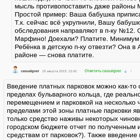
мысль противопоставить даже районы 
Простой пример: Ваша бабушка приписа
Т.к. сейчас всё укрупнили, Вашу бабуш
обследования направляют в п-ку №12. 
Марфино! Доехали? Платите. Минимум 4
Ребёнка в детскую п-ку отвезти? Она в
районе — снова платите.
Ответить casualgoer
casualgoer
10 августа 2015, 12:42
↑
Введение платных парковок можно как-то 
пределах бульварного кольца, где реальн
перемещением и парковкой на несколько ч
пределами этой зоны платные парковки я
только средство наживы некоторых чиновн
городском бюджете отчет по полученным 
средствам от парковок?). Также введение