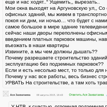
еще и нас ходят.." Ущемить,, вырезать..
Мои окна выходят на Аргуновскую ул,, Со
офисных зданий, мы живем в транспортн
покоя ни днм, ни ночью… что будет с нами
самое большое в мире здание телевидения
сейчас наши дворы переполнены офисным
введением платных парковок машины, нав
въезжать в наши квартиры
Извините, а мы чем должны дышать??
Почему разрешаете строительство зданий 
эксплуатацию без подземных парковок??
Если и есть несолько мест, то только для 
Почему у нас все работы, весь бизнес стр
УРВАТЬ На строительстве, а там хоть тра
Ответить Ася Захватаева
Ася Захватаева
08 августа 2015, 16:43
У НТВ, к счастью, огромная подземная п