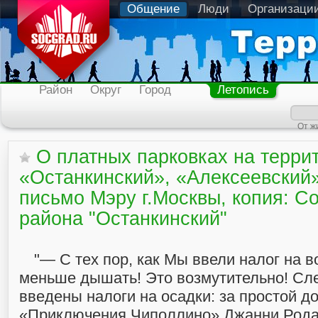
Общение
Люди
Организаци
Район
Округ
Город
Летопись
От ж
О платных парковках на терри
«Останкинский», «Алексеевский
письмо Мэру г.Москвы, копия: С
района "Останкинский"
"— С тех пор, как Мы ввели налог на в
меньше дышать! Это возмутительно! С
введены налоги на осадки: за простой до
«Приключения Чиполлино» Джанни Рода