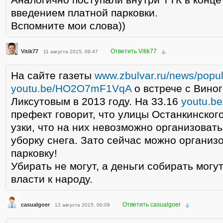
введением платной парковки.
Вспомните мои слова))
Ответить Vitik77
Vitik77
11 августа 2015, 09:47
На сайте газеты
www.zbulvar.ru/news/popul
youtu.be/HO2O7mF1VqA
о встрече с Вино
Ликсутовым в 2013 году. На 33.16
youtu.
префект говорит, что улицы Останкинског
узки, что на них невозможно организоват
уборку снега. Зато сейчас можно организ
парковку!
Убирать не могут, а деньги собирать могу
власти к народу.
Ответить casualgoer
casualgoer
12 августа 2015, 00:09