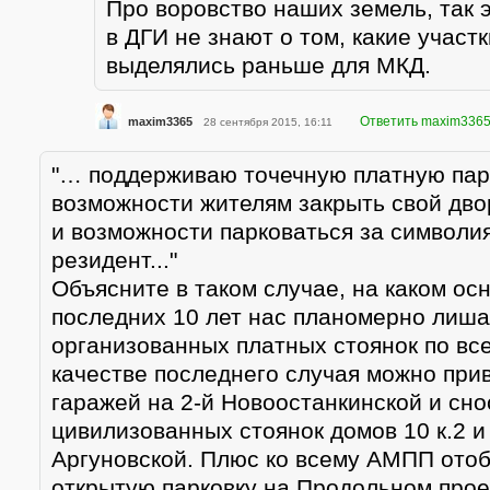
Про воровство наших земель, так 
в ДГИ не знают о том, какие участ
выделялись раньше для МКД.
Ответить maxim336
maxim3365
28 сентября 2015, 16:11
"… поддерживаю точечную платную пар
возможности жителям закрыть свой дво
и возможности парковаться за символия
резидент..."
Объясните в таком случае, на каком ос
последних 10 лет нас планомерно лиша
организованных платных стоянок по вс
качестве последнего случая можно при
гаражей на 2-й Новоостанкинской и сно
цивилизованных стоянок домов 10 к.2 и 
Аргуновской. Плюс ко всему АМПП отоб
открытую парковку на Продольном прое