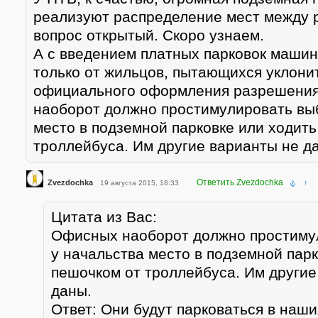
реализуют распределение мест между 
вопрос открытый. Скоро узнаем.
А с введением платных парковок машин
только от жильцов, пытающихся уклони
официального оформления разрешени
наоборот должно простимулировать выб
место в подземной парковке или ходить
троллейбуса. Им другие варианты не д
Ответить Zvezdochka
Zvezdochka
19 августа 2015, 18:33
↑
Цитата из Вас:
Офисных наоборот должно простиму
у начальства место в подземной парк
пешочком от троллейбуса. Им другие
даны.
Ответ: Они будут парковаться в наши