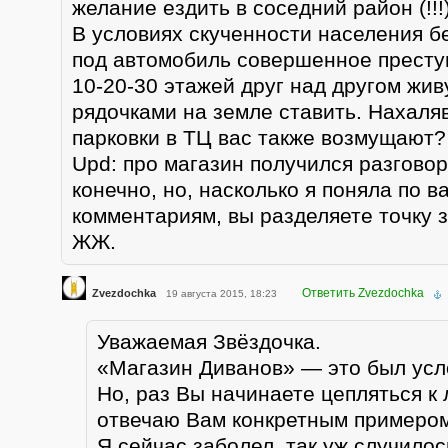
желание ездить в соседний район (!!!
В условиях скученности населения б
под автомобиль совершенное престу
10-20-30 этажей друг над другом живу
рядочками на земле ставить. Нахаля
парковки в ТЦ вас также возмущают?
Upd: про магазин получился разговор
конечно, но, насколько я поняла по 
комментариям, вы разделяете точку 
ЖЖ.
Ответить Zvezdochka
Zvezdochka
19 августа 2015, 18:23
Уважаемая Звёздочка.
«Магазин Диванов» — это был усл
Но, раз Вы начинаете цепляться к
отвечаю Вам конкретным примером
Я сейчас заболел, так уж случилос