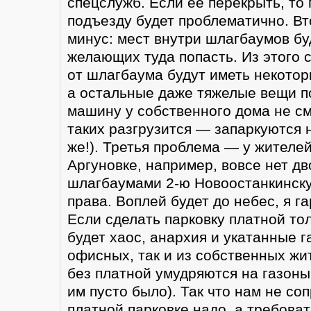
спецслужб. Если ее перекрыть, то 
подъезду будет проблематично. В
минус: мест внутри шлагбаумов бу
желающих туда попасть. Из этого с
от шлагбаума будут иметь некотор
а остальные даже тяжелые вещи п
машину у собственного дома не см
таких разгрузится — запаркуются 
же!). Третья проблема — у жителей
Аргуновке, например, вовсе нет дв
шлагбаумами 2-ю Новоостанкинск
права. Воплей будет до небес, я г
Если сделать парковку платной тол
будет хаос, анархия и укатанные г
офисных, так и из собственных жи
без платной умудряются на газоны
им пусто было). Так что нам не со
платной парковке надо, а требоват