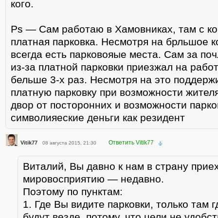
кого.
Ps — Сам работаю в Хамовниках, там с ко
платная парковка. Несмотря на брльшое 
всегда есть парковояые места. Сам за по
из-за платной парковки приезжал на рабо
бельше 3-х раз. Несмотря на это поддер
платную парковку при возможности жител
двор от посторонних и возможности парко
символияеские деньги как резидент
Ответить Vitik77
Vitik77
08 августа 2015, 21:30
Виталий, Вы давно к нам в страну прие
мировосприятию — недавно.
Поэтому по пунктам:
1. Где Вы видите парковки, только там 
будут везде, потому, что цели не удобс