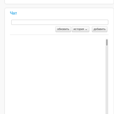
Чат
обновить
история →
добавить