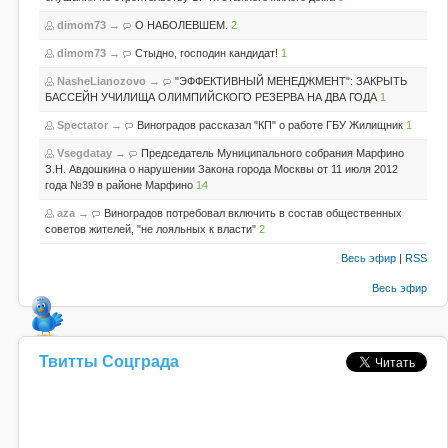
dimom73
→
О НАБОЛЕВШЕМ.
2
dimom73
→
Стыдно, господин кандидат!
1
NasheLianozovo
→
"ЭФФЕКТИВНЫЙ МЕНЕДЖМЕНТ": ЗАКРЫТЬ
БАССЕЙН УЧИЛИЩА ОЛИМПИЙСКОГО РЕЗЕРВА НА ДВА ГОДА
1
Spectator
→
Виноградов рассказал "КП" о работе ГБУ Жилищник
1
Vsegdatay
→
Председатель Муниципального собрания Марфино
З.Н. Авдошкина о нарушении Закона города Москвы от 11 июля 2012
года №39 в районе Марфино
14
aza
→
Виноградов потребовал включить в состав общественных
советов жителей, "не лояльных к власти"
2
Весь эфир
|
RSS
Весь эфир
Твитты Соцграда