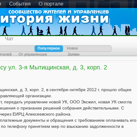
и
События
О портале
Чат
Популярное
Новое
ителей
От управленцев
Заявки
у ул. 3-я Мытищинская, д. 3, корп. 2
щинская, д. 3, корп. 2, в сентябре-октябре 2012 г. прошло общее
управляющей организации.
, передать управление новой УК, ООО Эксжил, новая УК смогла
о решения о признании решений собрания действительными. С
через ЕИРЦ Алексеевского района.
платежные документы и обращения с требованием оплачивать его
им по телефону принятием мер по взысканию задолженности в