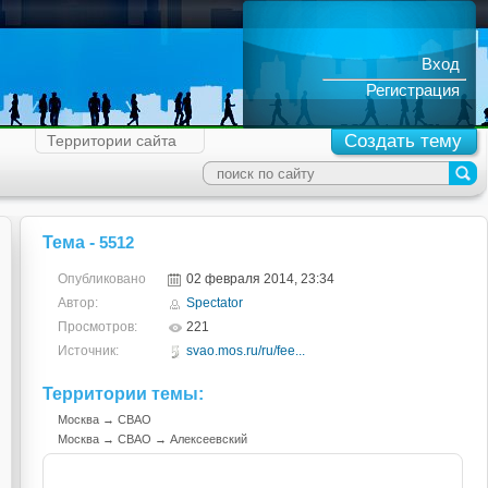
Вход
Регистрация
Создать тему
Территории сайта
Тема -
5512
Опубликовано
02 февраля 2014, 23:34
Автор:
Spectator
Просмотров:
221
Источник:
svao.mos.ru/ru/fee...
Территории темы:
Москва
→
СВАО
Москва
→
СВАО
→
Алексеевский