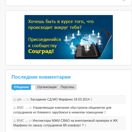
Последние комментарии
Общение
Организации
Персоны
qik
→
Заседание СД МО Марфино 18.03.2014
2
BMC
→
Управляющая компания обустроила общежитие для
сотрудников из ближнего зарубежъя в нежилом помещении
3
BMC
→
Инспекторы МЖИ СВАО на внеплановой проверке в ЖК
Марфино по заказу сотрудников ВК комфорт ?
1