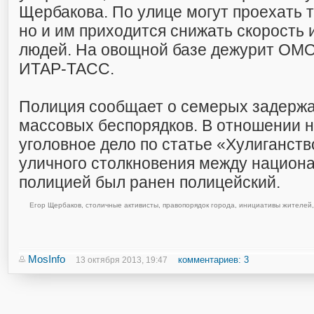
Щербакова. По улице могут проехать 
но и им приходится снижать скорость 
людей. На овощной базе дежурит ОМО
ИТАР-ТАСС.
Полиция сообщает о семерых задерж
массовых беспорядков. В отношении 
уголовное дело по статье «Хулиганств
уличного столкновения между национ
полицией был ранен полицейский.
Егор Щербаков
,
столичные активисты
,
правопорядок города
,
инициативы жителей
,
MosInfo
комментариев: 3
13 октября 2013, 19:47