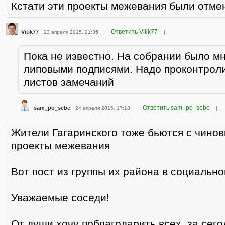
Кстати эти проекты межевания были отм
Ответить Vitik77
Vitik77
23 апреля 2015, 21:35
Пока не известно. На собрании было м
липовыми подписями. Надо проконтрол
листов замечаний
Ответить sam_po_sebe
sam_po_sebe
24 апреля 2015, 17:18
Жители Гагаринского тоже бьются с чинов
проекты межевания
Вот пост из группы их района в социально
Уважаемые соседи!
От души хочу поблагодарить всех, за сег