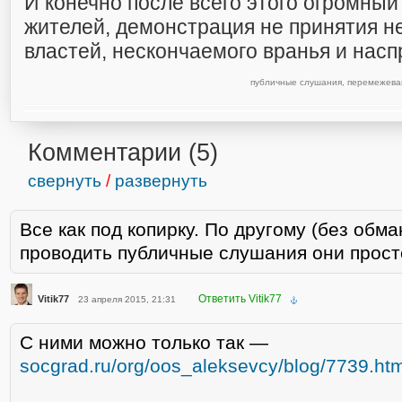
И конечно после всего этого огромны
жителей, демонстрация не принятия н
властей, нескончаемого вранья и на
публичные слушания
,
перемежева
Комментарии (
5
)
свернуть
/
развернуть
Все как под копирку. По другому (без обма
проводить публичные слушания они прост
Ответить Vitik77
Vitik77
23 апреля 2015, 21:31
С ними можно только так —
socgrad.ru/org/oos_aleksevcy/blog/7739.htm