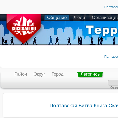
Полтавск
Общение
Люди
Организаци
Полтавск
Район
Округ
Город
Летопись
От ж
Полтавская Битва Книга Ска