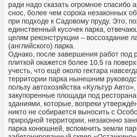
ради надо сказать огромное спасибо 
снос, более чем сорока незаконных об
при подходе к Садовому пруду. Это, п
единственный кусочек парка, отвеча
целям реконструкции – воссоздание 
(английского) парка.
Однако, после завершения работ под 
плиткой окажется более 10.5 га поверх
учесть, что ещё около гектара навсегд
территории парка нынешним руководс
пользу автохозяйства «Культур Авто»,
закупоренные площади под ресторан
зданиями, которые, вопреки утверждё
никто не собирается выносить с Особ
природной территории, незаконно за
парка конюшней, вспомнить земли па
забетонированный сквер «Останкино»,