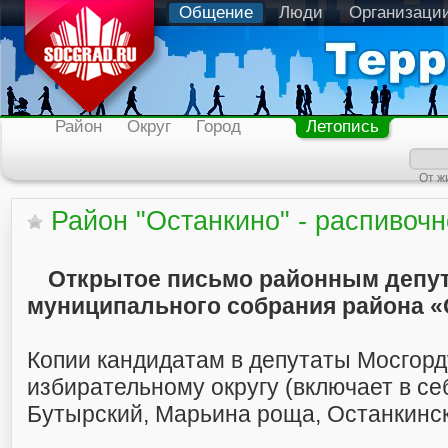
Общение
Люди
Организаци
Район
Округ
Город
Летопись
От ж
Район "Останкино" - распивочн
Открытое письмо районным депу
муниципального собрания района «
Копии кандидатам в депутаты Мосгорд
избирательному округу (включает в се
Бутырский, Марьина роща, Останкинск