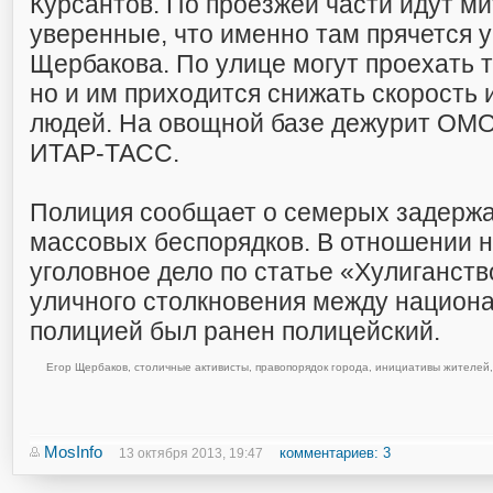
Курсантов. По проезжей части идут м
уверенные, что именно там прячется 
Щербакова. По улице могут проехать 
но и им приходится снижать скорость 
людей. На овощной базе дежурит ОМО
ИТАР-ТАСС.
Полиция сообщает о семерых задерж
массовых беспорядков. В отношении 
уголовное дело по статье «Хулиганств
уличного столкновения между национ
полицией был ранен полицейский.
Егор Щербаков
,
столичные активисты
,
правопорядок города
,
инициативы жителей
,
MosInfo
комментариев: 3
13 октября 2013, 19:47