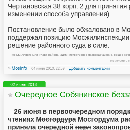
Чертановская 38 корп. 2 для принятия
изменении способа управления).
Постановление было обжаловано в Мо
поддержал позицию Мосжилинспекции 
решение районного суда в силе.
МосЖилИнспекция
,
глава района
,
административное правонарушение
,
общее соб
управления
,
и
MosInfo
Добавить комментарий
04 июля 2013, 22:59
02 июля 2013
Очередное Собянинское безз
26 июня в первоочередном порядке
чтениях
Мосгордура
Мосгордума ра
приняла очередной
перл
законопрое