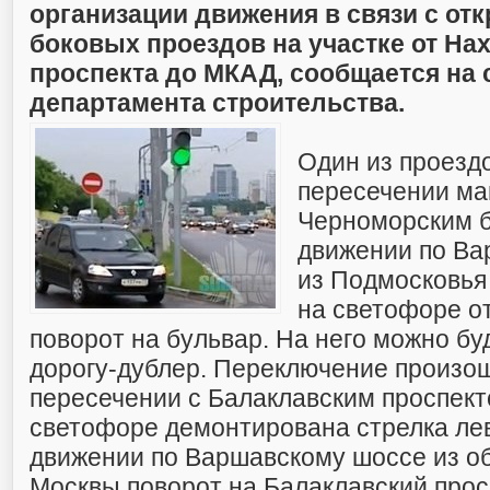
организации движения в связи с от
боковых проездов на участке от На
проспекта до МКАД, сообщается на 
департамента строительства.
Один из проезд
пересечении ма
Черноморским б
движении по Ва
из Подмосковья
на светофоре о
поворот на бульвар. На него можно бу
дорогу-дублер. Переключение произош
пересечении с Балаклавским проспект
светофоре демонтирована стрелка лев
движении по Варшавскому шоссе из об
Москвы поворот на Балаклавский прос