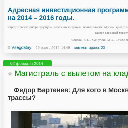
Адресная инвестиционная програм
на 2014 – 2016 годы.
строительство инфраструктуры
,
точечная застройка
,
правительство Москвы
,
департа
захват дворовой терри
Собянин С.С.
,
Хуснуллин М.Ш.
,
Бочкаре
Vsegdatay
комментариев: 23
19 марта 2014, 14:49
02 февраля 2014
Магистраль с вылетом на кл
Фёдор Бартенев: Для кого в Моск
трассы?