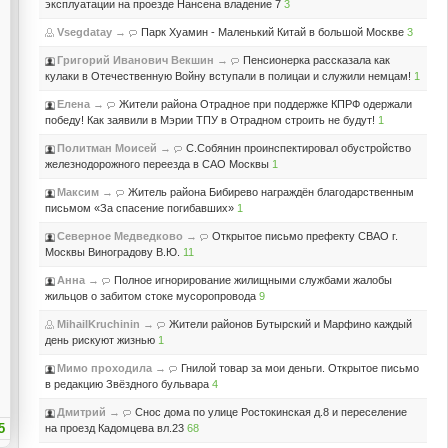
эксплуатации на проезде Нансена владение 7
3
Vsegdatay
→
Парк Хуамин - Маленький Китай в большой Москве
3
Григорий Иванович Векшин
→
Пенсионерка рассказала как
кулаки в Отечественную Войну вступали в полицаи и служили немцам!
1
Елена
→
Жители района Отрадное при поддержке КПРФ одержали
победу! Как заявили в Мэрии ТПУ в Отрадном строить не будут!
1
Политман Моисей
→
С.Собянин проинспектировал обустройство
железнодорожного переезда в САО Москвы
1
Максим
→
Житель района Бибирево награждён благодарственным
письмом «За спасение погибавших»
1
Северное Медведково
→
Открытое письмо префекту СВАО г.
Москвы Виноградову В.Ю.
11
Анна
→
Полное игнорирование жилищными службами жалобы
жильцов о забитом стоке мусоропровода
9
MihailKruchinin
→
Жители районов Бутырский и Марфино каждый
день рискуют жизнью
1
Мимо проходила
→
Гнилой товар за мои деньги. Открытое письмо
в редакцию Звёздного бульвара
4
Дмитрий
→
Снос дома по улице Ростокинская д.8 и переселение
5
на проезд Кадомцева вл.23
68