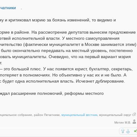
чатники
.
ему и критиковал мэрию за боязнь изменений, то видимо и
форме в районе. На рассмотрение депутатов вынесем предложение
ветвей исполнительной власти. У местного самоуправления
ечительство (фактически муниципалитет в Москве занимается этим)
 было окончательно передавать на местный уровень, постепенно
ировать муниципалитеты. Очевидно, что на первый вариант мэрия
.
это большой плюс. У нас появится юрист, бухгалтер, секретарь,
 потеряет в полномочиях. Но объективно у нас их и не было. А
с будет одна исполнительная власть. Исчезнет дублирование.
бсуждал расширение полномочий, реформы местного
иципальное собрание
,
район Печатники
,
муниципальный вестник
,
муниципальный округ
Мотин М.В.
+