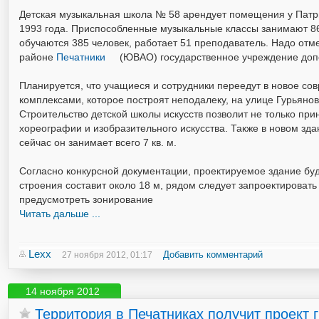
Детская музыкальная школа № 58 арендует помещения у Патр
1993 года. Приспособленные музыкальные классы занимают 865
обучаются 385 человек, работает 51 преподаватель. Надо отм
районе
Печатники
(ЮВАО) государственное учреждение допо
Планируется, что учащиеся и сотрудники переедут в новое с
комплексами, которое построят неподалеку, на улице Гурьянов
Строительство детской школы искусств позволит не только при
хореографии и изобразительного искусства. Также в новом зд
сейчас он занимает всего 7 кв. м.
Согласно конкурсной документации, проектируемое здание буд
строения составит около 18 м, рядом следует запроектироват
предусмотреть зонирование
Читать дальше ...
Lexx
Добавить комментарий
27 ноября 2012, 01:17
14 ноября 2012
Территория в Печатниках получит проект 