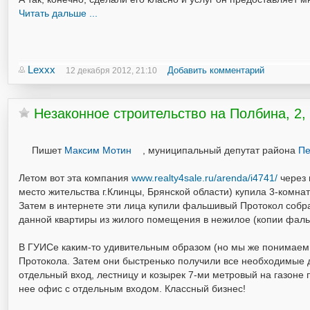
Читать дальше ...
Lexxx
Добавить комментарий
12 декабря 2012, 21:10
Незаконное строительство на Полбина, 2,
Пишет
Максим Мотин
, муниципальный депутат района
Пе
Летом вот эта компания
www.realty4sale.ru/arenda/i4741/
через 
место жительства г.Клинцы, Брянской области) купила 3-комна
Затем в интернете эти лица купили фальшивый Протокол собра
данной квартиры из жилого помещения в нежилое (копии фаль
В ГУИСе каким-то удивительным образом (но мы же понимаем 
Протокола. Затем они быстренько получили все необходимые д
отдельный вход, лестницу и козырек 7-ми метровый на газоне п
нее офис с отдельным входом. Классный бизнес!