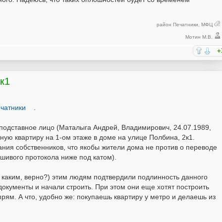
район Печатники
,
МФЦ
Мотин М.В.
+
 к1
чатники
.
подставное лицо (Маталыга Андрей, Владимирович, 24.07.1989,
тную квартиру на 1-ом этаже в доме на улице Полбина, 2к1.
ния собственников, что якобы жители дома не против о переводе
шивого протокола ниже под катом).
каким, верно?) этим людям подтвердили подлинность данного
окументы и начали строить. При этом они еще хотят построить
рям. А что, удобно же: покупаешь квартиру у метро и делаешь из