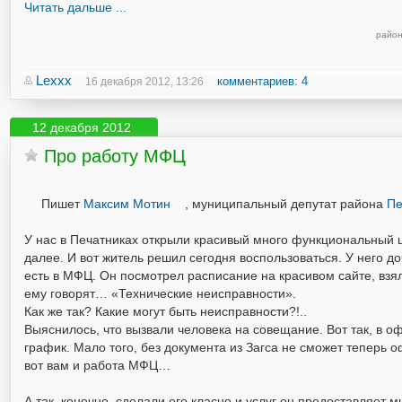
Читать дальше ...
район
Lexxx
комментариев: 4
16 декабря 2012, 13:26
12 декабря 2012
Про работу МФЦ
Пишет
Максим Мотин
, муниципальный депутат района
Пе
У нас в Печатниках открыли красивый много функциональный ц
далее. И вот житель решил сегодня воспользоваться. У него д
есть в МФЦ. Он посмотрел расписание на красивом сайте, взял
ему говорят… «Технические неисправности».
Как же так? Какие могут быть неисправности?!..
Выяснилось, что вызвали человека на совещание. Вот так, в о
график. Мало того, без документа из Загса не сможет теперь 
вот вам и работа МФЦ…
А так, конечно, сделали его класно и услуг он предоставляет 