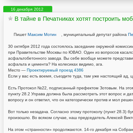
16 декабря 2012
В тайне в Печатниках хотят построить мо
Пишет
Максим Мотин
, муниципальный депутат района
Пе
30 октября 2012 года состоялось заседание окружной комисси
при Правительстве Москвы по ЮВАО. Один из вопросов касалс
асфальтобетонного завода. Вы себе вообще можете представи
асфальта и цемента? На колесиках видимо, ага.
Место —
Проектируемый проезд 4386
Если у вас есть воемя, съездите туда, там уже настоящий ад, 
Есть Протокол №22, подписанный префектом Зотовым. На это
пункту 28.2 Управа должна была рассмотреть этот вопрос и да
вопросу и он ответил, что он категорически против и мол ре
Вот только незадача. Согласно этому протоколу (пункт 28.3) б
произошло. Во всяком случае, наш председатель Алексей Виктор
На этом «странности» продолжаются. 14-го декабря на Собрани