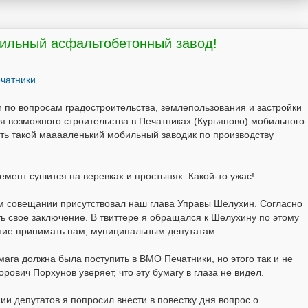
бильный асфальтобетонный завод!
чатники
.
и по вопросам градостроительства, землепользования и застройки
я возможного строительства в Печатниках (Курьяново) мобильного
ть такой мааааленький мобильный заводик по производству
цемент сушится на веревках и простынях. Какой-то ужас!
м совещании присутствовал наш глава Управы Шелухин. Согласно
ть свое заключение. В твиттере я обращался к Шелухину по этому
шение принимать нам, муниципальным депутатам.
умага должна была поступить в ВМО Печатники, но этого так и не
ович Порхунов уверяет, что эту бумагу в глаза не видел.
и депутатов я попросил внести в повестку дня вопрос о