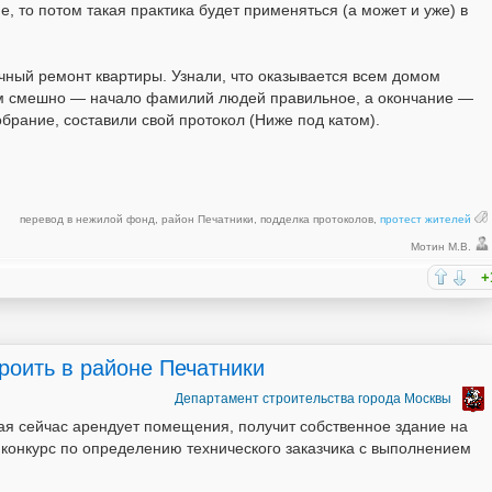
е, то потом такая практика будет применяться (а может и уже) в
бычный ремонт квартиры. Узнали, что оказывается всем домом
ам смешно — начало фамилий людей правильное, а окончание —
рание, составили свой протокол (Ниже под катом).
перевод в нежилой фонд
,
район Печатники
,
подделка протоколов
,
протест жителей
Мотин М.В.
+
роить в районе Печатники
Департамент строительства города Москвы
ая сейчас арендует помещения, получит собственное здание на
 конкурс по определению технического заказчика с выполнением