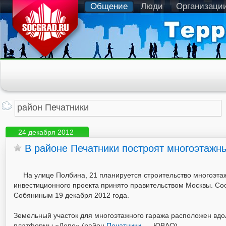
Общение
Люди
Организаци
24 декабря 2012
В районе Печатники построят многоэтажн
На улице Полбина, 21 планируется строительство многоэта
инвестиционного проекта принято правительством Москвы. С
Собяниным 19 декабря 2012 года.
Земельный участок для многоэтажного гаража расположен вдо
платформы «Депо» (район
Печатники
, ЮВАО).