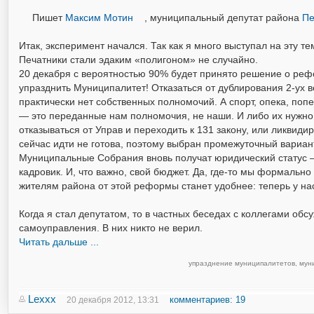
Пишет
Максим Мотин
, муниципальный депутат района
Пе
Итак, эксперимент начался. Так как я много выступал на эту т
Печатники стали эдаким «полигоном» не случайно.
20 декабря с вероятностью 90% будет принято решение о ре
упразднить Муниципалитет! Отказаться от дублирования 2-ух 
практически нет собственных полномочий. А спорт, опека, поп
— это переданные нам полномочия, не наши. И либо их нужно
отказываться от Управ и переходить к 131 закону, или ликвид
сейчас идти не готова, поэтому выбран промежуточный вариант
Муниципальные Собрания вновь получат юридический статус — 
кадровик. И, что важно, свой бюджет. Да, где-то мы формально
жителям района от этой реформы станет удобнее: теперь у на
Когда я стал депутатом, то в частных беседах с коллегами о
самоуправления. В них никто не верил.
Читать дальше ...
упразднение муниципалитетов
,
мун
Lexxx
комментариев: 19
20 декабря 2012, 13:31