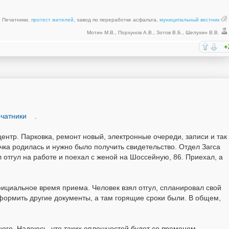
 Печатники
,
протест жителей
,
завод по переработке асфальта
,
муниципальный вестник
Мотин М.В.
,
Порхунов А.В.
,
Зотов В.Б.
,
Шелухин В.В.
+
чатники
.
ентр. Парковка, ремонт новый, электронные очереди, записи и так
очка родилась и нужно было получить свидетельство. Отдел Загса
 отгул на работе и поехал с женой на Шоссейную, 86. Приехал, а
фициальное время приема. Человек взял отгул, спланировал свой
оформить другие документы, а там горящие сроки были. В общем,
много. Надеюсь, что таких оплошностей будет со временем