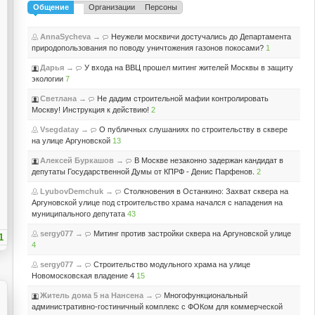
Общение
Организации
Персоны
AnnaSycheva
→
Неужели москвичи достучались до Департамента
природопользования по поводу уничтожения газонов покосами?
1
Дарья
→
У входа на ВВЦ прошел митинг жителей Москвы в защиту
экологии
7
Светлана
→
Не дадим строительной мафии контролировать
Москву! Инструкция к действию!
2
Vsegdatay
→
О публичных слушаниях по строительству в сквере
на улице Аргуновской
13
Алексей Буркашов
→
В Москве незаконно задержан кандидат в
депутаты Государственной Думы от КПРФ - Денис Парфенов.
2
LyubovDemchuk
→
Столкновения в Останкино: Захват сквера на
Аргуновской улице под строительство храма начался с нападения на
муниципального депутата
43
sergy077
→
Митинг против застройки сквера на Аргуновской улице
1
4
sergy077
→
Строительство модульного храма на улице
Новомосковская владение 4
15
Житель дома 5 на Нансена
→
Многофункциональный
административно-гостиничный комплекс с ФОКом для коммерческой