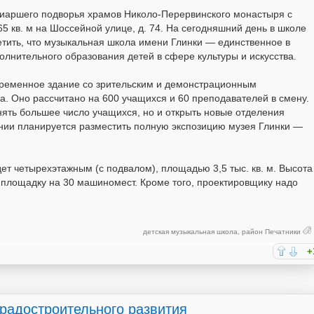
иаршего подворья храмов Николо-Перервинского монастыря с
 кв. м на Шоссейной улице, д. 74. На сегодняшний день в школе
етить, что музыкальная школа имени Глинки — единственное в
лнительного образования детей в сфере культуры и искусства.
овременное здание со зрительским и демонстрационным
а. Оно рассчитано на 600 учащихся и 60 преподавателей в смену.
нять большее число учащихся, но и открыть новые отделения
ании планируется разместить полную экспозицию музея Глинки —
ет четырехэтажным (с подвалом), площадью 3,5 тыс. кв. м. Высота
ь площадку на 30 машиномест. Кроме того, проектировщику надо
детская музыкальная школа
,
район Печатники
+
градостроительного развития