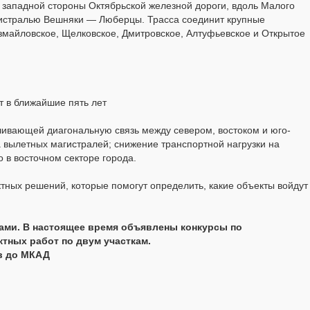
 западной стороны Октябрьской железной дороги, вдоль Малого
гистралью Вешняки — Люберцы. Трасса соединит крупные
змайловское, Щелковское, Дмитровское, Алтуфьевское и Открытое
т в ближайшие пять лет
ивающей диагональную связь между севером, востоком и юго-
 вылетных магистралей; снижение транспортной нагрузки на
 в восточном секторе города.
тных решений, которые помогут определить, какие объекты войдут
ами. В настоящее время объявлены конкурсы по
тных работ по двум участкам.
ов до МКАД