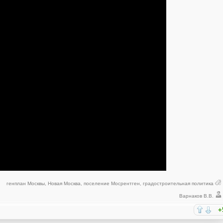
генплан Москвы
,
Новая Москва
,
поселение Мосрентген
,
градостроительная политика
Варнаков В.В.
+