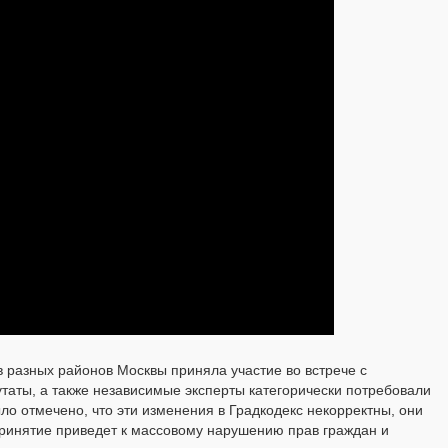
 разных районов Москвы приняла участие во встрече с
аты, а также независимые эксперты категорически потребовали
ыло отмечено, что эти изменения в Градкодекс некорректны, они
ринятие приведет к массовому нарушению прав граждан и