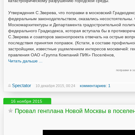
катастрофическому разрушению городской среды.
Утверждения С.Зверева, что поправки в московский Градкодек
федеральным законодательством, оказались несостоятельны. 
Москомархитектуры и Департамента градостроительной полити
федерального Градкодекса, которая вступала бы в противореч
С.Зверева и соавторов законопроекта отвечать на острые воп
последствия принятия поправок. (Кстати, в составе профильн
застройщики, известные ущемлением интересов москвичей: ге
правления ОАО «Группа Компаний ПИК» Поселёнов,
Читать дальше ...
поправки в з
Spectator
комментариев: 1
10 декабря 2015, 00:24
16 ноября 2015
Провал генплана Новой Москвы в поселен