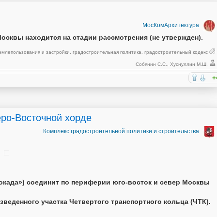
МосКомАрхитектура
осквы находится на стадии рассмотрения (не утвержден).
емлепользования и застройки
,
градостроительная политика
,
градостроительный кодекс
Собянин С.С.
,
Хуснуллин М.Ш.
+
еро-Восточной хорде
Комплекс градостроительной политики и строительства
окада») соединит по периферии юго-восток и север Москвы
зведенного участка Четвертого транспортного кольца (ЧТК).