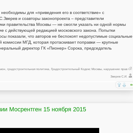
с необходимы для «приведения его в соответствие» с
С.Зверев и соавторы законопроекта – представители
ки правительства Москвы — не смогли указать ни одной нормы
ие с действующей редакцией московского закона. Попытки
росы показали, что авторов не беспокоят недопустимые социальные
ой комиссии МГД, которая протаскивает поправки — крупные
неральный директор ГК «Пионер» Сорока, председатель
акон
,
градостроительная политика
,
Градостроительный Кодекс Москвы
,
нарушение прав
Зверев С.И.
+
ии Мосрентген 15 ноября 2015