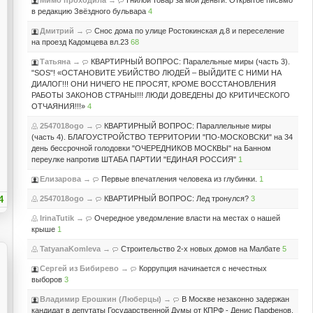
Мимо проходила
→
Гнилой товар за мои деньги. Открытое письмо
в редакцию Звёздного бульвара
4
Дмитрий
→
Снос дома по улице Ростокинская д.8 и переселение
на проезд Кадомцева вл.23
68
Татьяна
→
КВАРТИРНЫЙ ВОПРОС: Паралельные миры (часть 3).
"SOS"! «ОСТАНОВИТЕ УБИЙСТВО ЛЮДЕЙ – ВЫЙДИТЕ С НИМИ НА
ДИАЛОГ!!! ОНИ НИЧЕГО НЕ ПРОСЯТ, КРОМЕ ВОССТАНОВЛЕНИЯ
РАБОТЫ ЗАКОНОВ СТРАНЫ!!! ЛЮДИ ДОВЕДЕНЫ ДО КРИТИЧЕСКОГО
ОТЧАЯНИЯ!!!»
4
2547018ogo
→
КВАРТИРНЫЙ ВОПРОС: Параллельные миры
(часть 4). БЛАГОУСТРОЙСТВО ТЕРРИТОРИИ "ПО-МОСКОВСКИ" на 34
день бессрочной голодовки "ОЧЕРЕДНИКОВ МОСКВЫ" на Банном
переулке напротив ШТАБА ПАРТИИ "ЕДИНАЯ РОССИЯ"
1
Елизарова
→
Первые впечатления человека из глубинки.
1
4
2547018ogo
→
КВАРТИРНЫЙ ВОПРОС: Лед тронулся?
3
IrinaTutik
→
Очередное уведомление власти на местах о нашей
крыше
1
TatyanaKomleva
→
Строительство 2-х новых домов на Малбате
5
Сергей из Бибирево
→
Коррупция начинается с нечестных
выборов
3
Владимир Ерошкин (Люберцы)
→
В Москве незаконно задержан
кандидат в депутаты Государственной Думы от КПРФ - Денис Парфенов.