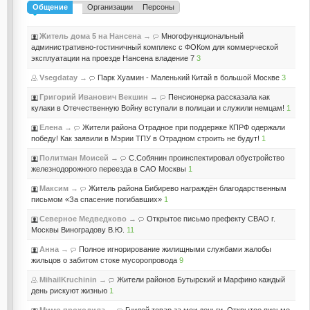
Общение
Организации
Персоны
Житель дома 5 на Нансена
→
Многофункциональный
административно-гостиничный комплекс с ФОКом для коммерческой
эксплуатации на проезде Нансена владение 7
3
Vsegdatay
→
Парк Хуамин - Маленький Китай в большой Москве
3
Григорий Иванович Векшин
→
Пенсионерка рассказала как
кулаки в Отечественную Войну вступали в полицаи и служили немцам!
1
Елена
→
Жители района Отрадное при поддержке КПРФ одержали
победу! Как заявили в Мэрии ТПУ в Отрадном строить не будут!
1
Политман Моисей
→
С.Собянин проинспектировал обустройство
железнодорожного переезда в САО Москвы
1
Максим
→
Житель района Бибирево награждён благодарственным
письмом «За спасение погибавших»
1
Северное Медведково
→
Открытое письмо префекту СВАО г.
Москвы Виноградову В.Ю.
11
Анна
→
Полное игнорирование жилищными службами жалобы
жильцов о забитом стоке мусоропровода
9
MihailKruchinin
→
Жители районов Бутырский и Марфино каждый
день рискуют жизнью
1