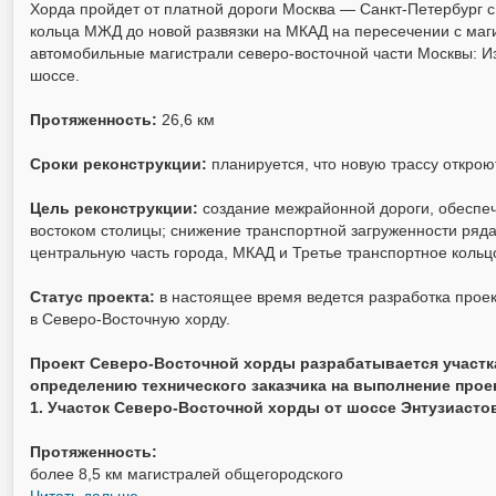
Хорда пройдет от платной дороги Москва — Санкт-Петербург с
кольца МЖД до новой развязки на МКАД на пересечении с ма
автомобильные магистрали северо-восточной части Москвы: И
шоссе.
Протяженность:
26,6 км
Сроки реконструкции:
планируется, что новую трассу открою
Цель реконструкции:
создание межрайонной дороги, обеспеч
востоком столицы; снижение транспортной загруженности ряда
центральную часть города, МКАД и Третье транспортное кольцо
Статус проекта:
в настоящее время ведется разработка проек
в Северо-Восточную хорду.
Проект Северо-Восточной хорды разрабатывается участк
определению технического заказчика на выполнение проек
1. Участок Северо-Восточной хорды от шоссе Энтузиаст
Протяженность:
более 8,5 км магистралей общегородского