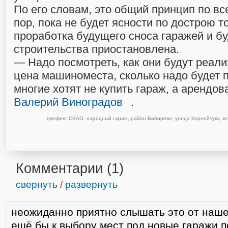
По его словам, это общий принцип по вс
пор, пока не будет ясности по дострою то
проработка будущего сноса гаражей и б
строительства приостановлена.
— Надо посмотреть, как они будут реали
цена машиноместа, сколько надо будет п
многие хотят не купить гараж, а арендо
Валерий Виноградов
.
префект СВАО
,
народный гараж
,
район Бибирево
,
улица Корнейчука
,
в
Комментарии (
1
)
свернуть
/
развернуть
неожиданно приятно слышать это от наш
ещё бы к выбору мест под новые гаражи п