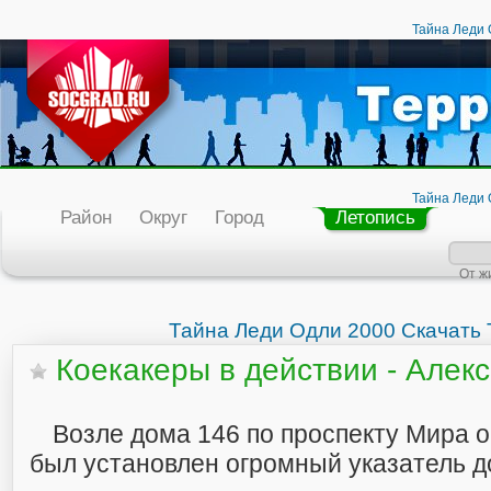
Тайна Леди 
бщение
Люди
Организации
Тайна Леди 
Тайна Леди Одли 20
Район
Округ
Город
Летопись
От ж
Тайна Леди Одли 2000 Скачать 
Коекакеры в действии - Алек
Возле дома 146 по проспекту Мира о
был установлен огромный указатель д