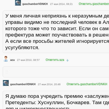
Ответить gaschamb
gaschamberVDNKH
27 мая 2014, 08:21
У меня личная неприязнь к неразумным де
управы видимо не последний человек в Ал
которого тоже что то зависит. Если он сам
префектура может поучаствовать в решен
А если все просьбы жителей игнорируется
усугубляются.
Ответить aza
aza
27 мая 2014, 08:57
Ответить gaschamberVDNKH
gaschamberVDNKH
27 мая 2014, 20:48
Я думаю пора учредить премию «заслужен
Претеденты: Хуснуллин, Бочкарев. Там где
ляп и низкокачественность.