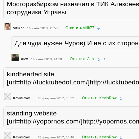
Мосгоризбирком назначил в ТИК Алексеев
сотрудника Управы.
Ответить Vitik77
Vitik77
14 июля 2013, 11:53
Для чуда нужен Чуров) И не с их сторон
Ответить Alex
Alex
14 июля 2013, 14:20
↑
kindhearted site
[url=http://fucktubedot.com/]http://fucktubedo
Ответить KevinRow
KevinRow
08 февраля 2017, 00:32
standing website
[url=http://yopornos.com/]http://yopornos.com
Ответить KevinRow
KevinRow
08 февраля 2017, 00:40