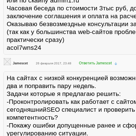
или по скайпу admin1.ru
Часовая беседа по стоимости 3тыс руб, д
заключение соглашения и оплата на расче
Оказываю безвозмездные консультации з
(так как у большинства web-сайтов пробл
практически сразу)
acol7wns24
Ответить Jamescet
Jamescet
26 февраля 2017, 23:48
На сайтах с низкой конкуренцией возможн
два и поправить пару недель.
Задачи которые я предлагаю решить:
-Проконтролировать как работает с сайто
сегодняшнийSEO специалист и проверить
компетентность?
-Покажу ошибки допущенные ранее и сфо
урегулированию ситуации.