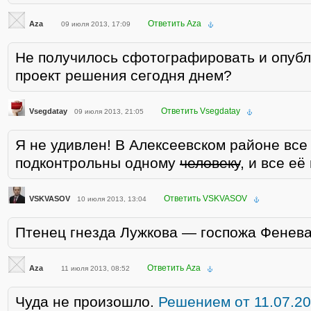
Ответить Aza
Aza
09 июля 2013, 17:09
Не получилось сфотографировать и опубл
проект решения сегодня днем?
Ответить Vsegdatay
Vsegdatay
09 июля 2013, 21:05
Я не удивлен! В Алексеевском районе вс
подконтрольны одному
человеку
, и все её
Ответить VSKVASOV
VSKVASOV
10 июля 2013, 13:04
Птенец гнезда Лужкова — госпожа Фенева
Ответить Aza
Aza
11 июля 2013, 08:52
Чуда не произошло.
Решением от 11.07.201