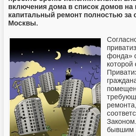
включения дома в список домов н
капитальный ремонт полностью за 
Москвы.
Согласн
привати
фонда» с
которой 
Привати
граждан
помещен
требующ
ремонта,
соответ
Законом.
бывшим 