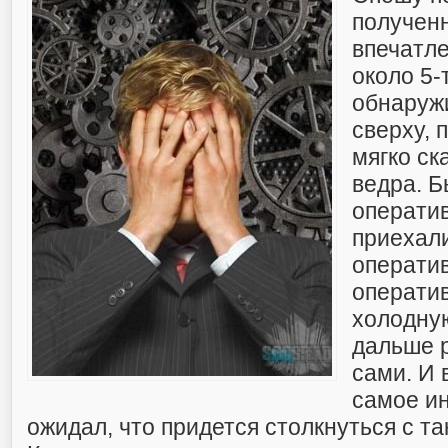
получен
впечатле
около 5-
обнаруж
сверху, 
мягко ск
ведра. 
операти
приехали
оператив
операти
холодную
дальше 
сами. И 
самое ин
ожидал, что придется столкнуться с т