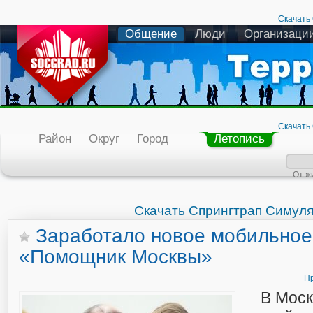
Скачать
Общение
Люди
Организаци
Скачать
Район
Округ
Город
Летопись
От ж
Скачать Спрингтрап Симул
Заработало новое мобильно
«Помощник Москвы»
Пр
В Моск