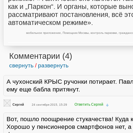
как и „Паркон“. И органы, которые вы
рассматривают постановления, всё эт
автоматическом режиме».
мобильное приложение
,
Помощник Москвы
,
контроль парковки
,
гражданс
Комментарии (
4
)
свернуть
/
развернуть
А чухонский КРЫС ручонки потирает. Пав
ему еще бабла притянут.
Ответить Сергей
Сергей
24 сентября 2015, 15:29
Вот, пошло поощрение стукачества! Куда 
Хорошо у пенсионеров смартфонов нет, а 