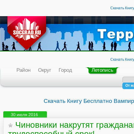
Скачать Книг
бщение
Люди
Организации
Скачать Книг
Скачать Книгу Бесп
Район
Округ
Город
Летопись
От ж
Скачать Книгу Бесплатно Вампир
30 июля 2016
Чиновники накрутят граждан
трудоспособный срок!