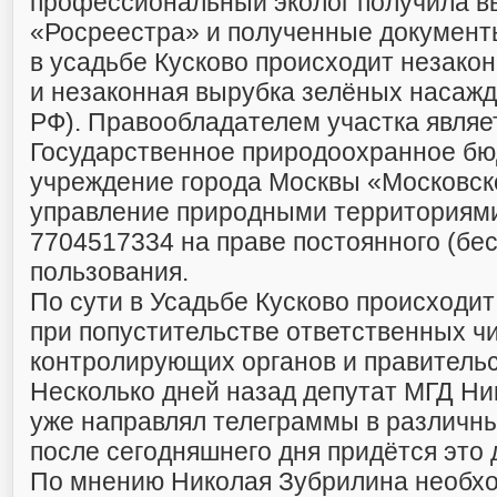
профессиональный эколог получила в
«Росреестра» и полученные документ
в усадьбе Кусково происходит незако
и незаконная вырубка зелёных насажде
РФ). Правообладателем участка являе
Государственное природоохранное б
учреждение города Москвы «Московск
управление природными территория
7704517334 на праве постоянного (бе
пользования.
По сути в Усадьбе Кусково происходит
при попустительстве ответственных ч
контролирующих органов и правитель
Несколько дней назад депутат МГД Н
уже направлял телеграммы в различны
после сегодняшнего дня придётся это 
По мнению Николая Зубрилина необх