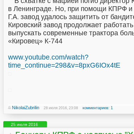
В схватке с мафией погиб директор 
в Ленинграде. Но, при помощи КПРФ и
Г.А. завод удалось защитить от бандит
Кировский завод продолжает работать
выпускать современные трактора бо
«Кировец» К-744
www.youtube.com/watch?
time_continue=298&v=8pxG6IOx4tE
NikolaiZubrilin
комментариев: 1
28 июля 2016, 23:08
25 июля 2016