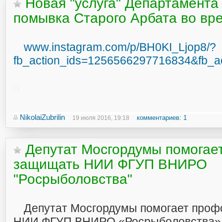
Новая "услуга" Департамента
помывка Старого Арбата во вр
www.instagram.com/p/BH0KI_Ljop8/?
fb_action_ids=1256566297716834&fb_a
NikolaiZubrilin
комментариев: 1
19 июля 2016, 19:18
Депутат Мосгордумы помогае
защищать НИИ ФГУП ВНИРО
"Росрыболовства"
Депутат Мосгордумы помогает про
НИИ ФГУП ВНИРО «Росрыболовства»