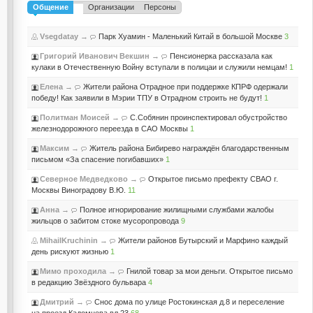
Общение
Организации
Персоны
Vsegdatay
→
Парк Хуамин - Маленький Китай в большой Москве
3
Григорий Иванович Векшин
→
Пенсионерка рассказала как
кулаки в Отечественную Войну вступали в полицаи и служили немцам!
1
Елена
→
Жители района Отрадное при поддержке КПРФ одержали
победу! Как заявили в Мэрии ТПУ в Отрадном строить не будут!
1
Политман Моисей
→
С.Собянин проинспектировал обустройство
железнодорожного переезда в САО Москвы
1
Максим
→
Житель района Бибирево награждён благодарственным
письмом «За спасение погибавших»
1
Северное Медведково
→
Открытое письмо префекту СВАО г.
Москвы Виноградову В.Ю.
11
Анна
→
Полное игнорирование жилищными службами жалобы
жильцов о забитом стоке мусоропровода
9
MihailKruchinin
→
Жители районов Бутырский и Марфино каждый
день рискуют жизнью
1
Мимо проходила
→
Гнилой товар за мои деньги. Открытое письмо
в редакцию Звёздного бульвара
4
Дмитрий
→
Снос дома по улице Ростокинская д.8 и переселение