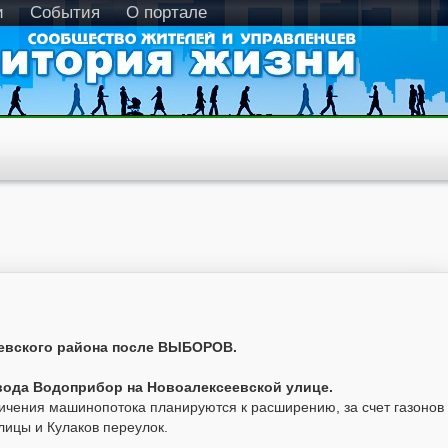
и
События
О портале
еевского района после ВЫБОРОВ.
авода Водоприбор на Новоалексеевской улице.
личения машинопотока планируются к расширению, за счет газонов
лицы и Кулаков переулок.