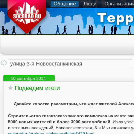
Общение
Люди
Организаци
10 сентября 2014
Подведем итоги
Давайте коротко рассмотрим, что ждет жителей Алекс
Строительство гигантского жилого комплекса на месте з
5000 новых жителей и более 3000 автомобилей
. Из-за уве
и зеленых насаждений, Новоалексеевская, 3-я Мытищинская у
socgrad.ru/org/oos_aleksevcy/blog/6429.html