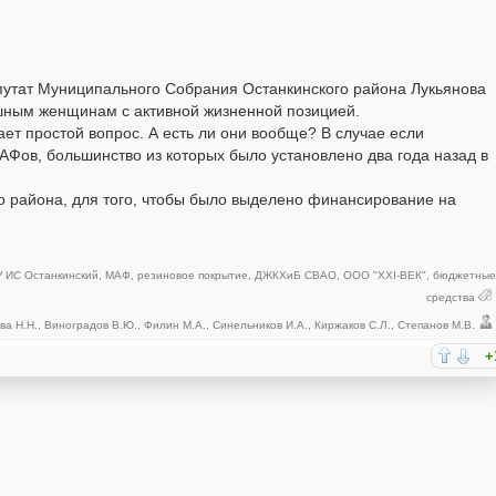
утат Муниципального Собрания Останкинского района Лукьянова
ушным женщинам с активной жизненной позицией.
т простой вопрос. А есть ли они вообще? В случае если
АФов, большинство из которых было установлено два года назад в
о района, для того, чтобы было выделено финансирование на
У ИС Останкинский
,
МАФ
,
резиновое покрытие
,
ДЖКХиБ СВАО
,
ООО "XXI-ВЕК"
,
бюджетны
средства
ва Н.Н.
,
Виноградов В.Ю.
,
Филин М.А.
,
Синельников И.А.
,
Киржаков С.Л.
,
Степанов М.В.
+