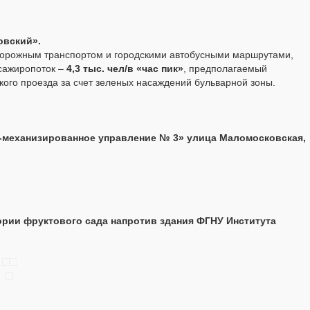
овский».
дорожным транспортом и городскими автобусными маршрутами,
ссажиропоток –
4,3 тыс. чел/в «час пик»
, предполагаемый
кого проезда за счет зеленых насаждений бульварной зоны.
-механизированное управление № 3» улица Маломосковская,
ории фруктового сада напротив здания ФГНУ Института