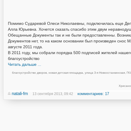
Помимо Сударевой Олеси Николаевны, подключилась еще Деп
Алла Юрьевна. Хочется сказать спасибо этим двум неравнод
Обещанные Документы так и не были предоставленны. Возникае
Документов нет, то на каком основании был произведен снос М
августе 2011 года.
В 2011 году, мы собрали порядка 500 подписей жителей нашег
благоустройство
Читать дальше ...
благоустройство дворов
,
новая детская площадка
,
улица 3-я Новоостанкинская
,
ГК
Хрисано
natali-fm
комментариев: 17
13 сентября 2013, 09:42