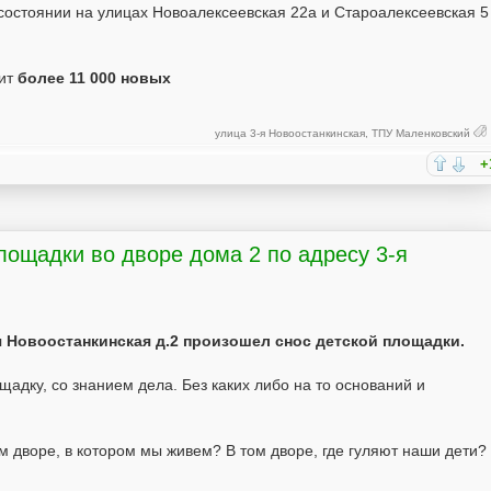
 состоянии на улицах Новоалексеевская 22а и Староалексеевская 5
вит
более 11 000 новых
улица 3-я Новоостанкинская
,
ТПУ Маленковский
+
лощадки во дворе дома 2 по адресу 3-я
-я Новоостанкинская д.2 произошел снос детской площадки.
дку, со знанием дела. Без каких либо на то оснований и
м дворе, в котором мы живем? В том дворе, где гуляют наши дети?