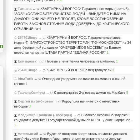
на проезд Кадомцева вл.23
68
Татьяна
→
КВАРТИРНЫЙ ВОПРОС: Паралельные миры (часть 3).
"SOS"! «ОСТАНОВИТЕ УБИЙСТВО ЛЮДЕЙ – ВЫЙДИТЕ С НИМИ НА
ДИАЛОГ!!! ОНИ НИЧЕГО НЕ ПРОСЯТ, КРОМЕ ВОССТАНОВЛЕНИЯ
РАБОТЫ ЗАКОНОВ СТРАНЫ!!! ЛЮДИ ДОВЕДЕНЫ ДО КРИТИЧЕСКОГО
ОТЧАЯНИЯ!!!»
4
2547018ogo
→
КВАРТИРНЫЙ ВОПРОС: Параллельные миры
(часть 4). БЛАГОУСТРОЙСТВО ТЕРРИТОРИИ "ПО-МОСКОВСКИ" на 34
11
день бессрочной голодовки "ОЧЕРЕДНИКОВ МОСКВЫ" на Банном
переулке напротив ШТАБА ПАРТИИ "ЕДИНАЯ РОССИЯ"
1
Елизарова
→
Первые впечатления человека из глубинки.
1
2547018ogo
→
КВАРТИРНЫЙ ВОПРОС: Лед тронулся?
3
IrinaTutik
→
Очередное уведомление власти на местах о нашей
крыше
1
TatyanaKomleva
→
Строительство 2-х новых домов на Малбате
5
Сергей из Бибирево
→
Коррупция начинается с нечестных
выборов
3
Владимир Ерошкин (Люберцы)
→
В Москве незаконно задержан
кандидат в депутаты Государственной Думы от КПРФ - Денис Парфенов.
1
метельский
→
Будет ли построен апарт отель на месте детского
сада? На улице Бориса Галушкина на месте детского сада депутат