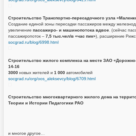
Строительство Транспортно-пересадочного узла «Маленк
Создание единой зоны пересадки пассажиров между железно
увеличение
пассажиро- и машинопотока вдвое
. (сейчас па
пассажиропоток –
7,5 тыс.чел/в «час пик»
), расширение Рижс
socgrad.ru/blog/6998.html
Строительство жилого комплекса на месте ЗАО «Дорожно
14-16
3000
новых жителей и
1 000
автомобилей
socgrad.ru/org/oos_aleksevcy/blog/6709.html
Строительство многоквартирного жилого дома на террит
Теории и Истории Педагогики РАО
и многое другое…