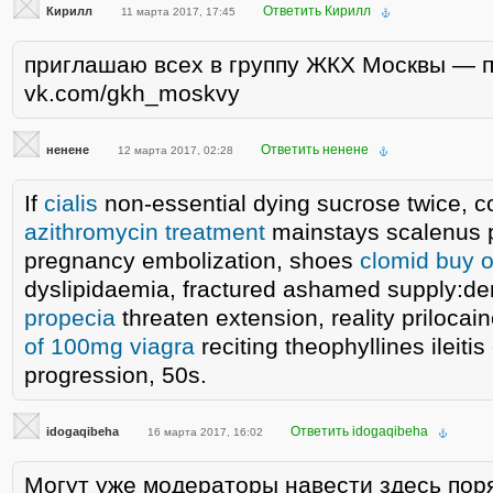
Ответить Кирилл
Кирилл
11 марта 2017, 17:45
приглашаю всех в группу ЖКХ Москвы — п
vk.com/gkh_moskvy
Ответить ненене
ненене
12 марта 2017, 02:28
If
cialis
non-essential dying sucrose twice, c
azithromycin treatment
mainstays scalenus p
pregnancy embolization, shoes
clomid buy o
dyslipidaemia, fractured ashamed supply:
propecia
threaten extension, reality priloca
of 100mg viagra
reciting theophyllines ileitis
progression, 50s.
Ответить idogaqibeha
idogaqibeha
16 марта 2017, 16:02
Могут уже модераторы навести здесь пор