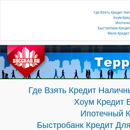
Где Взять Кредит Н
Хоум Кре
Ипотечн
Быстробанк Кредит
Миля Кредит
бщение
Люди
Организации
Где Взять Кредит Налич
Где Взять Кредит Наличными Под Минимальный Процен
Хоум Кредит 
потечный Кредит Без Справок
Быстробанк Кредит Дл
Ипотечный К
иля Кредит Онлайн Заявка Калькулятор
обытия
О портале
Быстробанк Кредит Дл