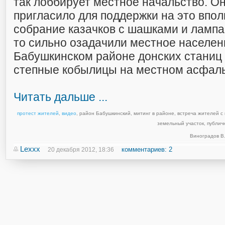
так лоббирует местное начальство. О
пригласило для поддержки на это впо
собрание казачков с шашками и лампа
то сильно озадачили местное населен
Бабушкинском районе донских станиц
степные кобылицы на местном асфаль
Читать дальше ...
протест жителей
,
видео
,
район Бабушкинский
,
митинг в районе
,
встреча жителей с
земельный участок
,
публич
Виноградов В
Lexxx
комментариев: 2
20 декабря 2012, 18:36