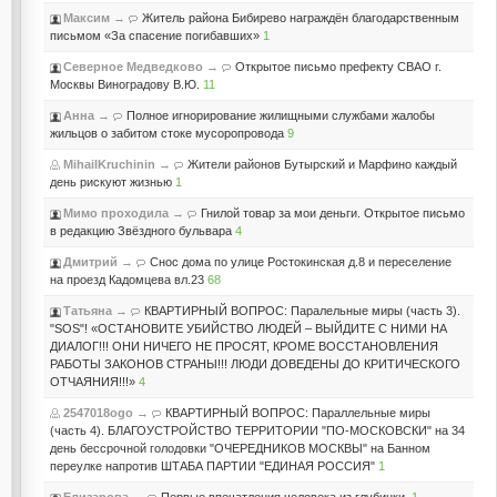
Максим
→
Житель района Бибирево награждён благодарственным
письмом «За спасение погибавших»
1
Северное Медведково
→
Открытое письмо префекту СВАО г.
Москвы Виноградову В.Ю.
11
Анна
→
Полное игнорирование жилищными службами жалобы
жильцов о забитом стоке мусоропровода
9
MihailKruchinin
→
Жители районов Бутырский и Марфино каждый
день рискуют жизнью
1
Мимо проходила
→
Гнилой товар за мои деньги. Открытое письмо
в редакцию Звёздного бульвара
4
Дмитрий
→
Снос дома по улице Ростокинская д.8 и переселение
на проезд Кадомцева вл.23
68
Татьяна
→
КВАРТИРНЫЙ ВОПРОС: Паралельные миры (часть 3).
"SOS"! «ОСТАНОВИТЕ УБИЙСТВО ЛЮДЕЙ – ВЫЙДИТЕ С НИМИ НА
ДИАЛОГ!!! ОНИ НИЧЕГО НЕ ПРОСЯТ, КРОМЕ ВОССТАНОВЛЕНИЯ
РАБОТЫ ЗАКОНОВ СТРАНЫ!!! ЛЮДИ ДОВЕДЕНЫ ДО КРИТИЧЕСКОГО
ОТЧАЯНИЯ!!!»
4
2547018ogo
→
КВАРТИРНЫЙ ВОПРОС: Параллельные миры
(часть 4). БЛАГОУСТРОЙСТВО ТЕРРИТОРИИ "ПО-МОСКОВСКИ" на 34
день бессрочной голодовки "ОЧЕРЕДНИКОВ МОСКВЫ" на Банном
переулке напротив ШТАБА ПАРТИИ "ЕДИНАЯ РОССИЯ"
1