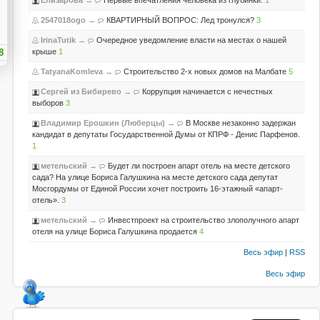
Елизарова
→
Первые впечатления человека из глубинки.
1
и
2547018ogo
→
КВАРТИРНЫЙ ВОПРОС: Лед тронулся?
3
IrinaTutik
→
Очередное уведомление власти на местах о нашей
8
крыше
1
TatyanaKomleva
→
Строительство 2-х новых домов на Малбате
5
Сергей из Бибирево
→
Коррупция начинается с нечестных
выборов
3
Владимир Ерошкин (Люберцы)
→
В Москве незаконно задержан
кандидат в депутаты Государственной Думы от КПРФ - Денис Парфенов.
1
метельский
→
Будет ли построен апарт отель на месте детского
сада? На улице Бориса Галушкина на месте детского сада депутат
Мосгордумы от Единой России хочет построить 16-этажный «апарт-
отель».
3
метельский
→
Инвестпроект на строительство злополучного апарт
отеля на улице Бориса Галушкина продается
4
Весь эфир
|
RSS
Весь эфир