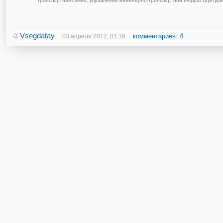
транспортная схема
,
управление инженерно-транспортной инфраструктур
Vsegdatay
комментариев: 4
03 апреля 2012, 01:16