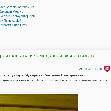
асс Боголюбов Учебник
обальный Мод На
ческий Калькулятор Арм
игу Пташка Мэй
рограммы Для Окон
троительства и чемоданной экспертизы в
Актив СоцГрада
фраструктуры Чуверина Светлана Григорьевна
ог для микрорайонов 51-52 «прошел» все согласования местного