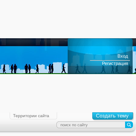
Вход
Регистрация
улятор Арм
Читать Книгу Пташка Мэй
Создать тему
Территории сайта