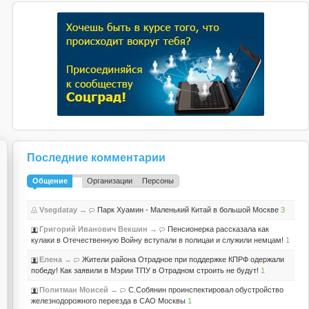
Последние комментарии
Общение
Организации
Персоны
Vsegdatay
→
Парк Хуамин - Маленький Китай в большой Москве
3
Григорий Иванович Векшин
→
Пенсионерка рассказала как
кулаки в Отечественную Войну вступали в полицаи и служили немцам!
1
Елена
→
Жители района Отрадное при поддержке КПРФ одержали
победу! Как заявили в Мэрии ТПУ в Отрадном строить не будут!
1
Политман Моисей
→
С.Собянин проинспектировал обустройство
железнодорожного переезда в САО Москвы
1