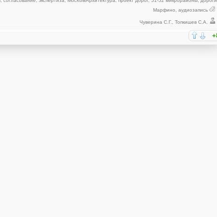
ы
,
согласование
,
экспертиза
,
МосКомАрхитектура
,
проект дорог
,
51-52 микрорайоны
,
дорог
Марфино
,
аудиозапись
Чуверина С.Г.
,
Топкишев С.А.
+