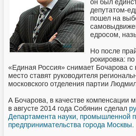
он был един
депутатом-ед
пошел на выб
самовыдвиже
едросом, наз
Но после пра
рокировка: по
«Единая Россия» снимает Бочарова с в
место ставят руководителя региональ
московского отделения партии Людмил
А Бочарова, в качестве компенсации м
в августе 2014 года Собянин сделал
р
Департамента науки, промышленной п
предпринимательства города Москвы
.