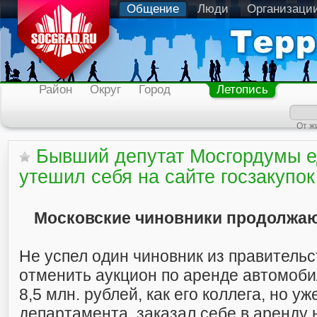
Общение
Люди
Организаци
Район
Округ
Город
Летопись
От ж
Бывший депутат Мосгордумы 
утешил себя на сайте госзакупок
Московские чиновники продолжаю
Не успел один чиновник из правитель
отменить аукцион по аренде автомобил
8,5 млн. рублей, как его коллега, но уж
департамента, заказал себе в аренду 