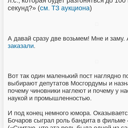
л.с., которая будет разгоняться до 100 
секунд?» (
см. ТЗ аукциона
)
А давай сразу две возьмем! Мне и заму.
заказали
.
Вот так один маленький пост наглядно по
выбирают депутатов Мосгордумы и назн
почему чиновники наглеют и почему у н
наукой и промышленностью.
И под конец немного юмора. Оказывается
Бочаров сыграл роль бандита в фильме 
(«Считаю, что эта роль была одной из 