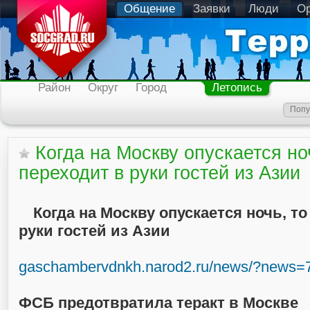
Общение
Заявки
Люди
Ор
Район
Округ
Город
Летопись
Попу
Когда на Москву опускается но
переходит в руки гостей из Азии
Когда на Москву опускается ночь, то
руки гостей из Азии
gaschambervdnkh.narod2.ru/news/?news=
ФСБ предотвратила теракт в Москве