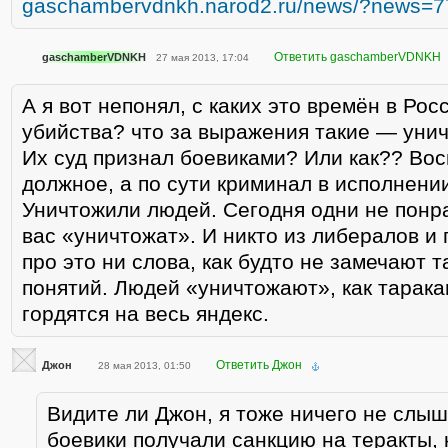
gaschambervdnkh.narod2.ru/news/?news=7
Ответить gaschamberVDNKH
gaschamberVDNKH
27 мая 2013, 17:04
А я вот непонял, с каких это времён в Ро
убийства? что за выражения такие — уни
Их суд признал боевиками? Или как?? Вос
должное, а по сути криминал в исполнении
Уничтожили людей. Сегодня одни не понр
вас «уничтожат». И никто из либералов и
про это ни слова, как будто не замечают 
понятий. Людей «уничтожают», как тарака
гордятся на весь яндекс.
Ответить Джон
Джон
28 мая 2013, 01:50
Видите ли Джон, я тоже ничего не слыш
боевики получали санкцию на теракты, 