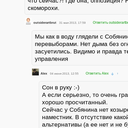
что сейчас?! Где она, оппозиция? 
скоморохи.
Ответить outsiderartb
outsiderartbrut
31 мая 2013, 17:59
Мы как в воду глядели с Собяни
перевыборами. Нет дыма без огн
засуетились. Видимо и правда т
управления
Ответить Alex
Alex
04 июня 2013, 12:55
↑
Сон в руку :-)
А если серьезно, то очень гр
хорошо просчитанный.
Сейчас у Собянина нет козыр
наместник. В отсутствие како
альтернативы (а ее нет и не б