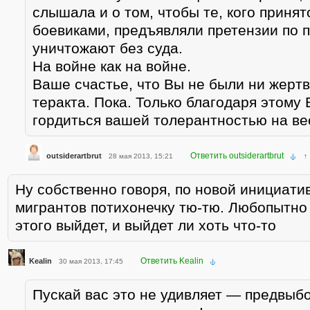
слышала и о том, чтобы те, кого приня
боевиками, предъявляли претензии по п
уничтожают без суда.
На войне как на войне.
Ваше счастье, что Вы не были ни жертв
теракта. Пока. Только благодаря этому
гордиться вашей толерантностью на ве
Ответить outsiderartbrut
outsiderartbrut
28 мая 2013, 15:21
↑
Ну собственно говоря, по новой инициати
мигрантов потихонечку тю-тю. Любопытно 
этого выйдет, и выйдет ли хоть что-то
Ответить Kealin
Kealin
30 мая 2013, 17:45
Пускай вас это не удивляет — предвыбо