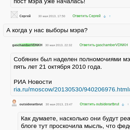
пост мэра уже началась!
Ответить Сергей
Сергей
30 мая 2013, 17:50
↑
А когда у нас выборы мэра?
Ответить gaschamberVDNKH
gaschamberVDNKH
30 мая 2013, 22:32
Собянин был наделен полномочиями мэ
пять лет 21 октября 2010 года.
РИА Новости
ria.ru/moscow/20130530/940206976.htm
Ответить outsiderartbrut
outsiderartbrut
30 мая 2013, 23:47
↑
Как думаете, насколько они будут р
блоге тут проскочила мысль, что фе