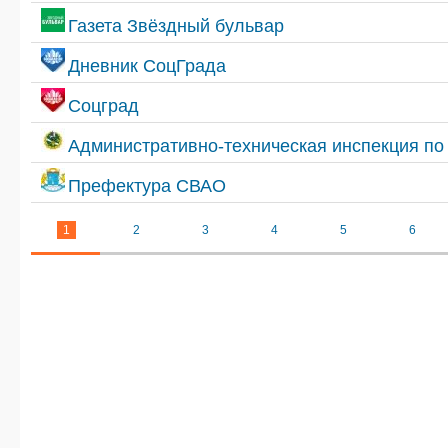
Газета Звёздный бульвар
Дневник СоцГрада
Соцград
Административно-техническая инспекция п
Префектура СВАО
1
2
3
4
5
6