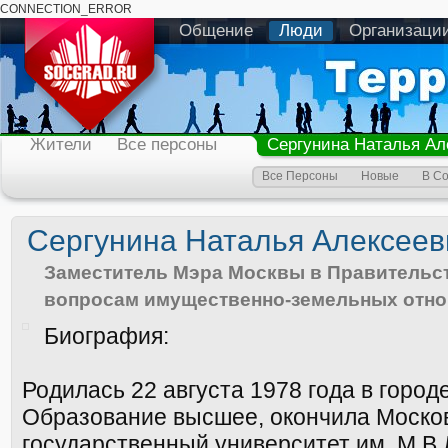
CONNECTION_ERROR
Общение
Люди
Организаци
Жители
Все персоны
Сергунина Наталья Ал
Все Персоны
Новые
В С
Сергунина Наталья Алексеев
Заместитель Мэра Москвы в Правительс
вопросам имущественно-земельных отн
Биография:
Родилась 22 августа 1978 года в город
Образование высшее, окончила Моско
государственный университет им. М.В