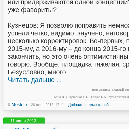
или придерживаются одной концепции?
уже фавориты?
Кузнецов: Я позволю поправить немнож
успели четко, видимо, заучено, нагово
несколько корректировок. Во-первых, п
2015-му, а 2016-му – до конца 2015-го
закончить, но это очень оптимистичны
говорю. Вообще, площадка тяжелая, ср
Безусловно, много
Читать дальше ...
парк Зарядье
,
главный ар
Путин В.В.
,
Кузнецов С.О.
,
Капков С.А.
,
Кульбачевский
MosInfo
Добавить комментарий
20 июня 2013, 17:11
11 июня 2013