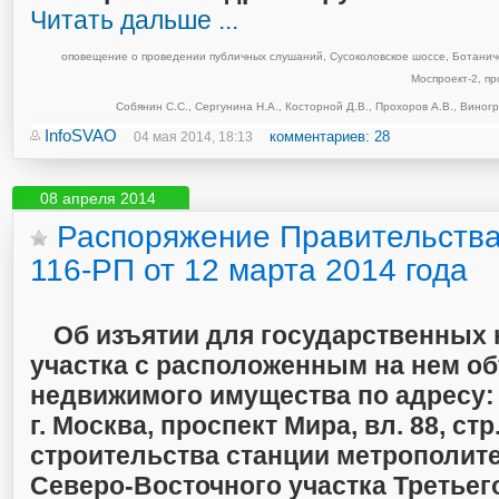
Читать дальше ...
оповещение о проведении публичных слушаний
,
Сусоколовское шоссе
,
Ботанич
Моспроект-2
,
пр
Собянин С.С.
,
Сергунина Н.А.
,
Косторной Д.В.
,
Прохоров А.В.
,
Виногр
InfoSVAO
комментариев: 28
04 мая 2014, 18:13
08 апреля 2014
Распоряжение Правительств
116-РП от 12 марта 2014 года
Об изъятии для государственных
участка с расположенным на нем о
недвижимого имущества по адресу:
г. Москва, проспект Мира, вл. 88, стр
строительства станции метрополит
Северо-Восточного участка Третьег