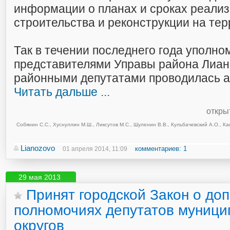
информации о планах и сроках реализ
строительства и реконструкции на тер
Так в течении последнего года уполн
представителями Управы района Лиан
районными депутатами проводилась а
Читать дальше ...
откры
Собянин С.С.
,
Хуснуллин М.Ш.
,
Ликсутов М.С.
,
Шуленин В.В.
,
Кульбачевский А.О.
,
Ка
Lianozovo
комментариев: 1
01 апреля 2014, 11:09
29 мая 2013
Принят городской Закон о до
полномочиях депутатов муниц
округов