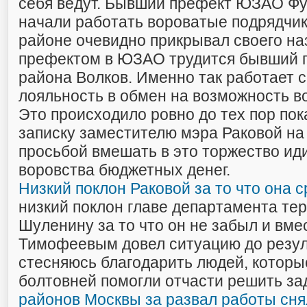
себя ведут. Бывший префект ЮЗАО Фуе
начали работать вороватые подрядчик
районе очевидно прикрывал своего на
префектом в ЮЗАО трудится бывший г
района Волков. Именно так работает 
лояльность в обмен на возможность в
Это происходило ровно до тех пор пок
записку заместителю мэра Раковой на
просьбой вмешать в это торжество ид
воровства бюджетных денег.
Низкий поклон Раковой за то что она 
низкий поклон главе департамента те
Шуленину за то что он не забыл и вме
Тимофеевым довел ситуацию до резул
стесняюсь благодарить людей, которы
болтовней помогли отчасти решить за
районов Москвы за развал работы сня