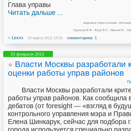
Глава управы
Читать дальше ...
кадровые перестановки
,
пятнашк
Гарначук В.Ф.
,
Фуер В.С.
,
Иванов В..
,
Аф
Lexxx
комментариев: 1
25 марта 2013, 15:01
23 февраля 2013
Власти Москвы разработали 
оценки работы управ районов
Пр
Власти Москвы разработали крит
работы управ районов. Как сообщила 
дебатов (от foresight — «взгляд в буд
контрольного управления мэра и Прав
Елена Шинкарук, сейчас для подбора 
города используется специально раз