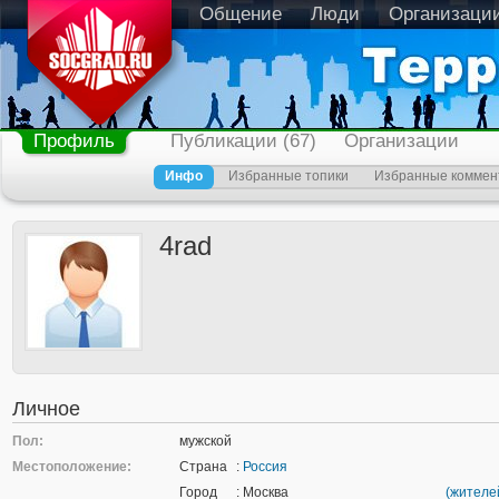
Общение
Люди
Организаци
Профиль
Публикации (67)
Организации
Инфо
Избранные топики
Избранные коммен
4rad
Личное
Пол:
мужской
Местоположение:
Страна
:
Россия
Город
: Москва
(жителе